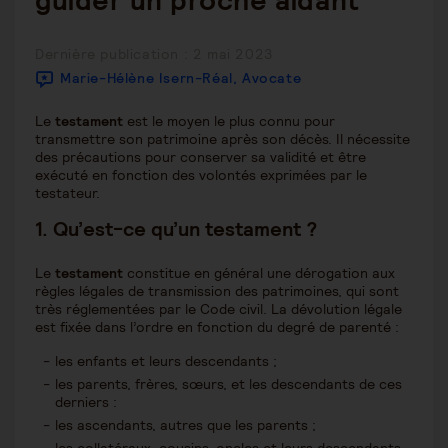
guider un proche aidant
Publication
Dernière publication : 2 mai 2023
publiée :
Marie-Hélène Isern-Réal, Avocate
Le
testament
est le moyen le plus connu pour
transmettre son patrimoine après son décès. Il nécessite
des précautions pour conserver sa validité et être
exécuté en fonction des volontés exprimées par le
testateur.
1.
Qu’est-ce qu’un testament
?
Le
testament
constitue en général une dérogation aux
règles légales de transmission des patrimoines, qui sont
très réglementées par le Code civil. La dévolution légale
est fixée dans l’ordre en fonction du degré de parenté :
les enfants et leurs descendants ;
les parents, frères, sœurs, et les descendants de ces
derniers :
les ascendants, autres que les parents ;