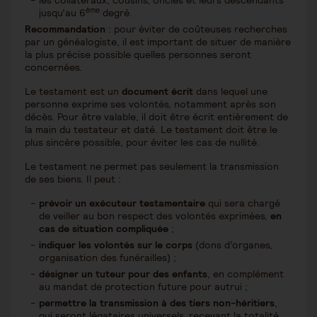
les collatéraux, cousins, oncles et leurs descendants
ème
jusqu’au 6
degré.
Recommandation
: pour éviter de coûteuses recherches
par un généalogiste, il est important de situer de manière
la plus précise possible quelles personnes seront
concernées.
Le testament est un
document écrit
dans lequel une
personne exprime ses volontés, notamment après son
décès. Pour être valable, il doit être écrit entièrement de
la main du testateur et daté. Le testament doit être le
plus sincère possible, pour éviter les cas de nullité.
Le testament ne permet pas seulement la transmission
de ses biens. Il peut :
prévoir un exécuteur testamentaire
qui sera chargé
de veiller au bon respect des volontés exprimées,
en
cas de situation compliquée
;
indiquer les volontés sur le corps
(dons d’organes,
organisation des funérailles) ;
désigner un tuteur pour des enfants
, en complément
au mandat de protection future pour autrui ;
permettre la transmission à des tiers non-héritiers
,
qui seront légataires universels, recevant la totalité