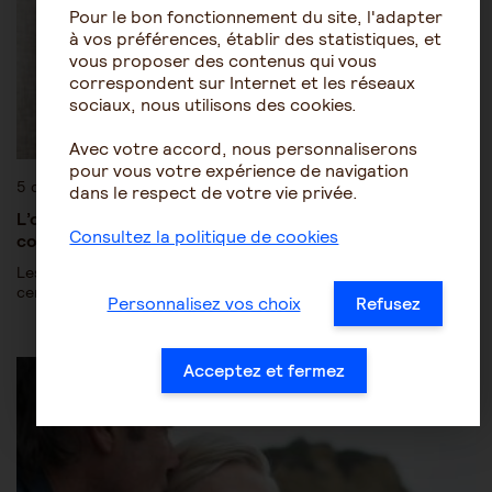
Pour le bon fonctionnement du site, l'adapter
à vos préférences, établir des statistiques, et
vous proposer des contenus qui vous
correspondent sur Internet et les réseaux
sociaux, nous utilisons des cookies.
Avec votre accord, nous personnaliserons
pour vous votre expérience de navigation
5 décembre 2022
dans le respect de votre vie privée.
L’organisation du patrimoine de la personne âgée et le
Consultez la politique de cookies
conflit d’intérêts
Les aidants sont parfois surpris qu’il soit nécessaire de confier
certaines missions de la tutelle à un tiers en raison…
Personnalisez vos choix
Refusez
Les mesures de protection juridique
Acceptez et fermez
Patrimoine et succession