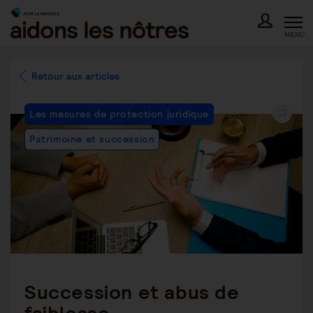
Skip
to
content
MENU
Retour aux articles
Post
Les mesures de protection juridique
Category:
Patrimoine et succession
Succession et abus de