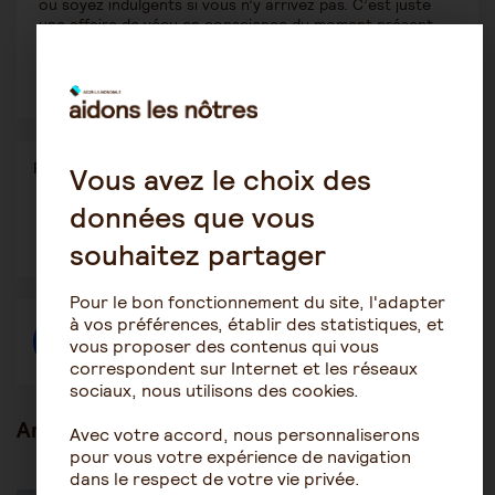
ou soyez indulgents si vous n’y arrivez pas. C’est juste
une affaire de vécu en conscience du moment présent
qu’il faut rééduquer : les résultats seront au rendez-vous
et cela changera tout en termes de qualité de vie !
Partager
Partager l'article
Vous avez le choix des
ce
contenu
données que vous
Ouvrir
Ouvrir
Ouvrir
dans
dans
dans
souhaitez partager
une
une
une
autre
autre
autre
fenêtre
fenêtre
fenêtre
Pour le bon fonctionnement du site, l'adapter
à vos préférences, établir des statistiques, et
Créer une discussion à propos de l'article
vous proposer des contenus qui vous
correspondent sur Internet et les réseaux
sociaux, nous utilisons des cookies.
Articles en lien
Avec votre accord, nous personnaliserons
pour vous votre expérience de navigation
dans le respect de votre vie privée.
Être aidant
Prendre du temps pour soi