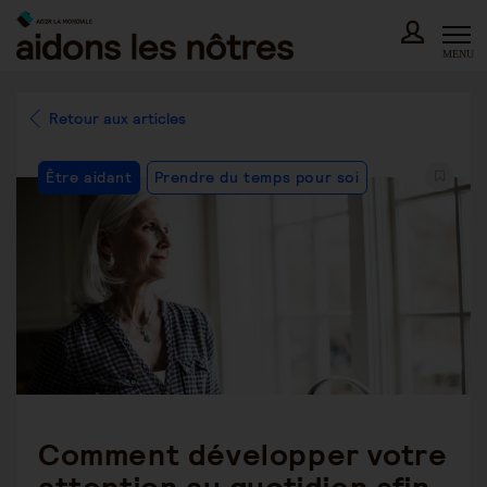
Skip
to
content
MENU
Retour aux articles
Post
Être aidant
Prendre du temps pour soi
Category:
Comment développer votre