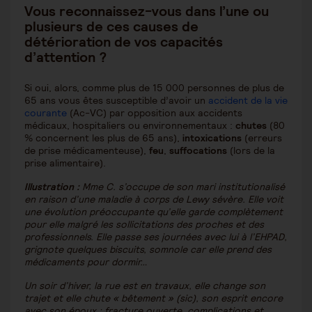
Vous reconnaissez-vous dans l’une ou
plusieurs de ces causes de
détérioration de vos capacités
d’attention ?
Si oui, alors, comme plus de 15 000 personnes de plus de
65 ans vous êtes susceptible d’avoir un
accident de la vie
courante
(Ac-VC) par opposition aux accidents
médicaux, hospitaliers ou environnementaux :
chutes
(80
% concernent les plus de 65 ans),
intoxications
(erreurs
de prise médicamenteuse),
feu
,
suffocations
(lors de la
prise alimentaire).
Illustration :
Mme C. s’occupe de son mari institutionalisé
en raison d’une malad
ie
à corps de Lewy sévère. Elle voit
une évolution préoccupante qu’elle garde complètement
pour elle malgré les sollicitations des proches et des
professionnels. Elle passe ses journées avec lui à l’EHPAD,
grignote quelques biscuits, somnole car elle prend des
médicaments pour dormir…
Un soir d’hiver, la rue est en travaux, elle change son
trajet et elle chute « bêtement » (sic), son esprit encore
avec son époux : fracture ouverte, complications et