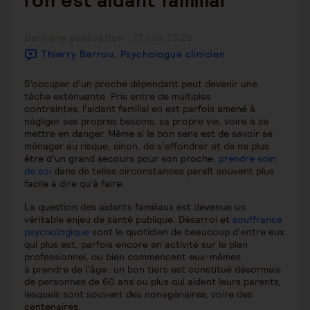
l’on est aidant familial
Publication
Dernière publication : 17 juin 2020
publiée :
Thierry Berrou, Psychologue clinicien
S’occuper d’un proche dépendant peut devenir une
tâche exténuante. Pris entre de multiples
contraintes, l’aidant familial en est parfois amené à
négliger ses propres besoins, sa propre vie, voire à se
mettre en danger. Même si le bon sens est de savoir se
ménager au risque, sinon, de s’effondrer et de ne plus
être d’un grand secours pour son proche,
prendre soin
de soi
dans de telles circonstances paraît souvent plus
facile à dire qu’à faire.
La question des aidants familiaux est devenue un
véritable enjeu de santé publique. Désarroi et
souffrance
psychologique
sont le quotidien de beaucoup d’entre eux
qui plus est, parfois encore en activité sur le plan
professionnel, ou bien commencent eux-mêmes
à prendre de l’âge : un bon tiers est constitué désormais
de personnes de 60 ans ou plus qui aident leurs parents,
lesquels sont souvent des nonagénaires, voire des
centenaires.