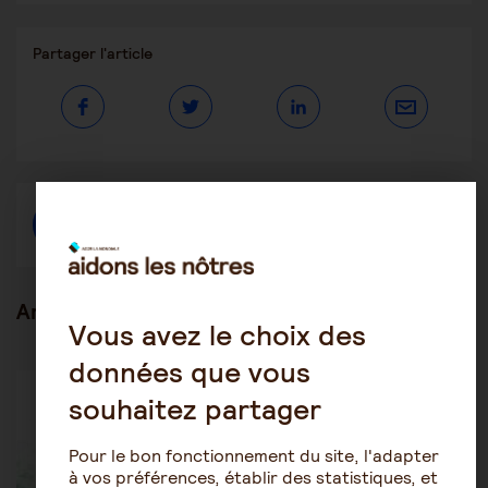
Partager
Partager l'article
ce
contenu
Ouvrir
Ouvrir
Ouvrir
dans
dans
dans
une
une
une
autre
autre
autre
fenêtre
fenêtre
fenêtre
Créer une discussion à propos de l'article
Articles en lien
Vous avez le choix des
données que vous
Être aidant
Prendre du temps pour soi
souhaitez partager
Pour le bon fonctionnement du site, l'adapter
à vos préférences, établir des statistiques, et