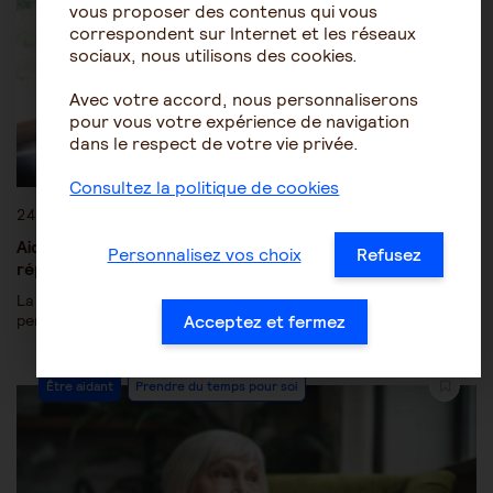
vous proposer des contenus qui vous
correspondent sur Internet et les réseaux
sociaux, nous utilisons des cookies.
Avec votre accord, nous personnaliserons
pour vous votre expérience de navigation
dans le respect de votre vie privée.
Consultez la politique de cookies
24 octobre 2016
Aidants : comment faire valoir votre nouveau droit au
Personnalisez vos choix
Refusez
répit ?
La loi relative à l'adaptation de la société au vieillissement
permet un droit au répit pour les proches aidants depuis…
Acceptez et fermez
Être aidant
Prendre du temps pour soi