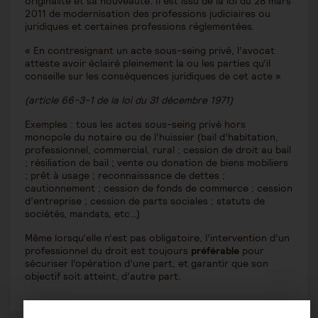
originalité et sa nouveauté. Il est issu de la loi du 28 mars
2011 de modernisation des professions judiciaires ou
juridiques et certaines professions réglementées.
« En contresignant un acte sous-seing privé, l’avocat
atteste avoir éclairé pleinement la ou les parties qu’il
conseille sur les conséquences juridiques de cet acte »
(article 66-3-1 de la loi du 31 décembre 1971)
Exemples : tous les actes sous-seing privé hors
monopole du notaire ou de l’huissier (bail d’habitation,
professionnel, commercial, rural ; cession de droit au bail
; résiliation de bail ; vente ou donation de biens mobiliers
; prêt à usage ; reconnaissance de dettes ;
cautionnement ; cession de fonds de commerce ; cession
d’entreprise ; cession de parts sociales ; statuts de
sociétés, mandats, etc…)
Même lorsqu’elle n’est pas obligatoire, l’intervention d’un
professionnel du droit est toujours
préférable
pour
sécuriser l’opération d’une part, et garantir que son
objectif soit atteint, d’autre part.