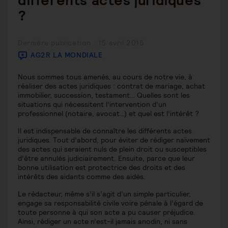
différents actes juridiques
?
Publication
Dernière publication : 15 avril 2015
publiée :
AG2R LA MONDIALE
Nous sommes tous amenés, au cours de notre vie, à
réaliser des actes juridiques : contrat de mariage, achat
immobilier, succession, testament… Quelles sont les
situations qui nécessitent l’intervention d’un
professionnel (notaire, avocat…) et quel est l’intérêt ?
Il est indispensable de connaître les différents actes
juridiques. Tout d’abord, pour éviter de rédiger naïvement
des actes qui seraient nuls de plein droit ou susceptibles
d’être annulés judiciairement. Ensuite, parce que leur
bonne utilisation est protectrice des droits et des
intérêts des aidants comme des aidés.
Le rédacteur, même s’il s’agit d’un simple particulier,
engage sa responsabilité civile voire pénale à l’égard de
toute personne à qui son acte a pu causer préjudice.
Ainsi, rédiger un acte n’est-il jamais anodin, ni sans