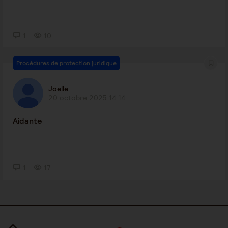
1
10
Procédures de protection juridique
Joelle
20 octobre 2025 14:14
Aidante
1
17