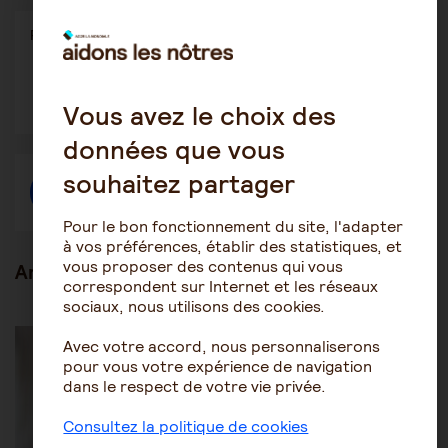
Partager
Partager l'article
ce
contenu
Ouvrir
Ouvrir
Ouvrir
dans
dans
dans
Vous avez le choix des
une
une
une
autre
autre
autre
données que vous
fenêtre
fenêtre
fenêtre
souhaitez partager
Créer une discussion à propos de l'article
Pour le bon fonctionnement du site, l'adapter
à vos préférences, établir des statistiques, et
vous proposer des contenus qui vous
Articles en lien
correspondent sur Internet et les réseaux
sociaux, nous utilisons des cookies.
Les mesures de protection juridique
Avec votre accord, nous personnaliserons
Procédures de protection juridique
pour vous votre expérience de navigation
dans le respect de votre vie privée.
Consultez la politique de cookies