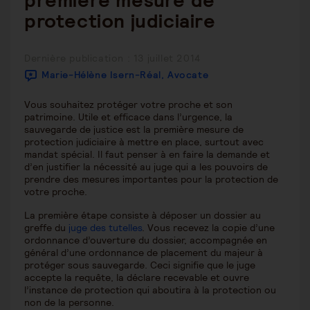
première mesure de
protection judiciaire
Publication
Dernière publication : 13 juillet 2014
publiée :
Marie-Hélène Isern-Réal, Avocate
Vous souhaitez protéger votre proche et son
patrimoine. Utile et efficace dans l’urgence, la
sauvegarde de justice est la première mesure de
protection judiciaire à mettre en place, surtout avec
mandat spécial. Il faut penser à en faire la demande et
d’en justifier la nécessité au juge qui a les pouvoirs de
prendre des mesures importantes pour la protection de
votre proche.
La première étape consiste à déposer un dossier au
greffe du
juge des tutelles
. Vous recevez la copie d’une
ordonnance d’ouverture du dossier, accompagnée en
général d’une ordonnance de placement du majeur à
protéger sous sauvegarde. Ceci signifie que le juge
accepte la requête, la déclare recevable et ouvre
l’instance de protection qui aboutira à la protection ou
non de la personne.