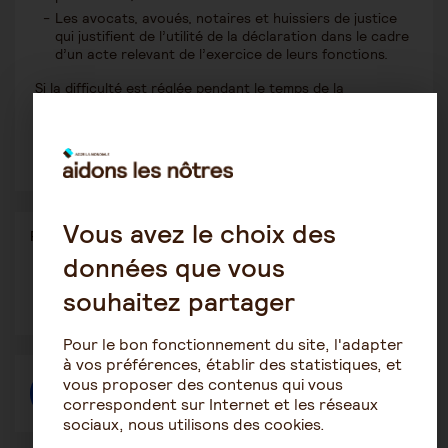
Les avocats, avoués, notaires et huissiers de justice
qui justifient de l’utilité de la déclaration dans le cadre
d’un acte relevant de l’exercice de leurs fonctions.
Si la difficulté est réglée pendant le temps de la
procédure, celle-ci pourra aboutir à un non lieu à
protection plus complète et évitera à votre proche une
tutelle ou une curatelle.
Vous avez le choix des
Partager
Partager l'article
ce
données que vous
contenu
Ouvrir
Ouvrir
Ouvrir
souhaitez partager
dans
dans
dans
une
une
une
autre
autre
autre
Pour le bon fonctionnement du site, l'adapter
fenêtre
fenêtre
fenêtre
à vos préférences, établir des statistiques, et
vous proposer des contenus qui vous
Créer une discussion à propos de l'article
correspondent sur Internet et les réseaux
sociaux, nous utilisons des cookies.