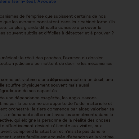
lène Isern-Réal, Avocate
canismes de l’emprise que subissent certains de nos
 que les avocats constatent dans leur cabinet lorsqu’ils
se. La plus grande difficulté consiste à prouver la
 souvent subtils et difficiles à détecter et à prouver ?
édical : le récit des proches, l’examen du dossier
tection judiciaire permettent de décrire les mécanismes
ersonne est victime d’une
dépression
suite à un deuil, une
Elle souffre physiquement souvent mais aussi
égradation de ses capacités ;
rée une dépendance exagérée, les anglo-saxons
time par la personne qui apporte de l’aide, matérielle et
nt orchestré : le tiers commence par aider, valoriser sa
 et la méchanceté alternent avec les compliments, dans le
ective
, qui éloigne la personne de la réalité des choses
 affectivement devient réticente aux visites, aux
ouvent comprend la situation et n’insiste pas dans le
ement, cette famille est accusée d’abandon et la victime