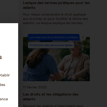
Lexique des termes juridiques pour les
aidants
Pour mieux comprendre le droit appliqué
aux proches et pour faciliter la tâche des
aidants, ce lexique explique les termes…
Les mesures de protection juridique
Protection des personnes âgées
s
tablir
des
17 février 2020
Les droits et les obligations des
ience
aidants
Souvent les aidants s’interrogent pour