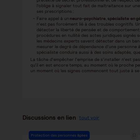
prétexte de secret professionnel et de respect de 
l’oblige à signaler tout fait de maltraitance sur une
ses prescriptions ;
Faire appel à un
neuro-psychiatre
,
spécialiste en
gé
n’est pas forcément lié à des troubles cognitifs. U
détecter la liberté de pensée et de comportement
procédures en nullité des actes juridiques signés 
les médecins experts savent détecter dans un bana
mesurer le degré de dépendance d’une personne à p
spécialiste conduira aussi à des soins adaptés, qu
La tâche d’empêcher l’emprise de s’installer n’est pas
qu’il en est encore temps, au moment où le proche peu
un moment où les signes commencent tout juste à se 
Discussions en lien
tout voir
Protection des personnes âgées