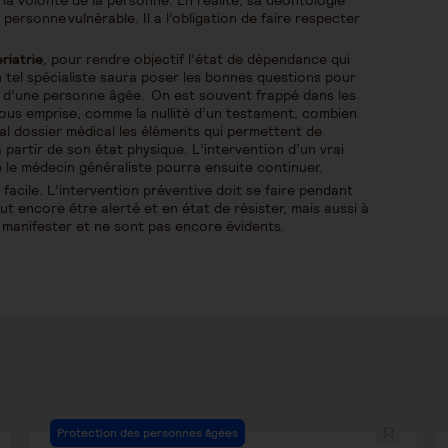
la volonté de la personne. En réalité, sa déontologie
 personne vulnérable. Il a l’obligation de faire respecter
riatrie
, pour rendre objectif l’état de dépendance qui
n tel spécialiste saura poser les bonnes questions pour
 d’une personne âgée. On est souvent frappé dans les
sous emprise, comme la nullité d’un testament, combien
l dossier médical les éléments qui permettent de
artir de son état physique. L’intervention d’un vrai
e le médecin généraliste pourra ensuite continuer.
 facile. L’intervention préventive doit se faire pendant
t encore être alerté et en état de résister, mais aussi à
manifester et ne sont pas encore évidents.
Protection des personnes âgées