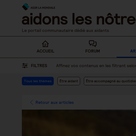
Skip
to
content
Le portail communautaire dédié aux aidants
ACCUEIL
FORUM
AR
FILTRES
Affinez vos contenus en les filtrant se
Tous les thèmes
Être aidant
Être accompagné au quotidie
Retour aux articles