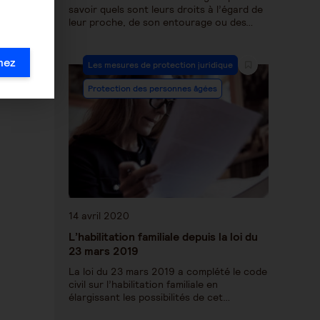
savoir quels sont leurs droits à l’égard de
leur proche, de son entourage ou des…
mez
Les mesures de protection juridique
Protection des personnes âgées
14 avril 2020
L’habilitation familiale depuis la loi du
23 mars 2019
La loi du 23 mars 2019 a complété le code
civil sur l’habilitation familiale en
élargissant les possibilités de cet…