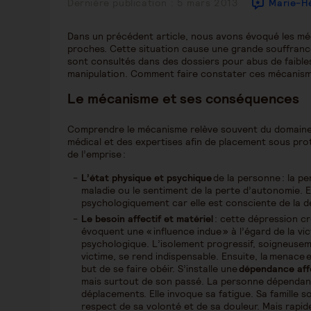
Publication
Dernière publication : 5 mars 2013
Marie-Hé
publiée :
Dans un précédent article, nous avons évoqué les mé
proches. Cette situation cause une grande souffrance
sont consultés dans des dossiers pour abus de faibles
manipulation. Comment faire constater ces mécanismes
Le mécanisme et ses conséquences
Comprendre le mécanisme relève souvent du domaine m
médical et des expertises afin de placement sous pro
de l’emprise :
L’état physique et psychique
de la personne : la p
maladie ou le sentiment de la perte d’autonomie. 
psychologiquement car elle est consciente de la d
Le besoin affectif et matériel
: cette dépression c
évoquent une « influence indue » à l’égard de la vic
psychologique. L’isolement progressif, soigneuseme
victime, se rend indispensable. Ensuite, la menace
but de se faire obéir. S’installe une
dépendance aff
mais surtout de son passé. La personne dépendante
déplacements. Elle invoque sa fatigue. Sa famille s
respect de sa volonté et de sa douleur. Mais rapid