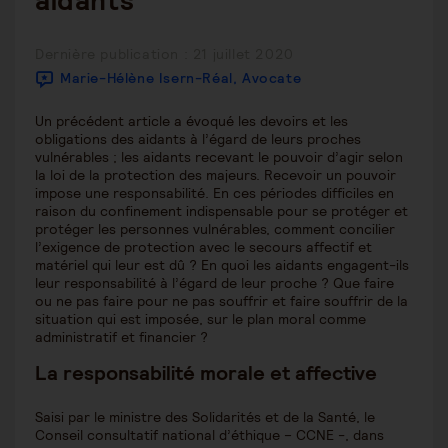
aidants
Publication
Dernière publication : 21 juillet 2020
publiée :
Marie-Hélène Isern-Réal, Avocate
Un précédent article a évoqué les devoirs et les
obligations des aidants à l’égard de leurs proches
vulnérables ; les aidants recevant le pouvoir d’agir selon
la loi de la protection des majeurs. Recevoir un pouvoir
impose une responsabilité. En ces périodes difficiles en
raison du confinement indispensable pour se protéger et
protéger les personnes vulnérables, comment concilier
l’exigence de protection avec le secours affectif et
matériel qui leur est dû ? En quoi les aidants engagent-ils
leur responsabilité à l’égard de leur proche ? Que faire
ou ne pas faire pour ne pas souffrir et faire souffrir de la
situation qui est imposée, sur le plan moral comme
administratif et financier ?
La responsabilité morale et affective
Saisi par le ministre des Solidarités et de la Santé, le
Conseil consultatif national d’éthique – CCNE -, dans