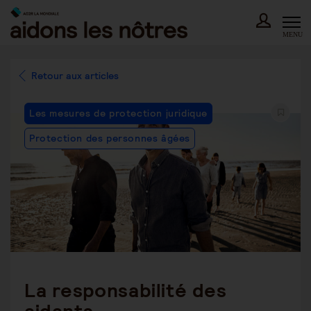
Skip
to
content
MENU
Retour aux articles
Post
Les mesures de protection juridique
Category:
Protection des personnes âgées
La responsabilité des