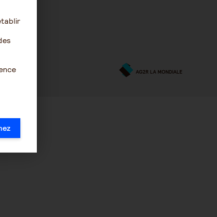
tablir
des
ience
mez