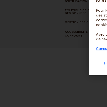
sou
D’UTILISATION
Pour l
POLITIQUE DE PROTECTION
DES DONNÉES
des st
corres
GESTION DES COOKIES
cookie
ACCESSIBILITÉ : NON
Avec 
CONFORME
de nav
Consul
P