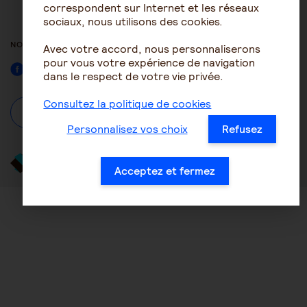
ACCESSIBILITÉ : NON
correspondent sur Internet et les réseaux
CONFORME
sociaux, nous utilisons des cookies.
NOUS SUIVRE
Avec votre accord, nous personnaliserons
pour vous votre expérience de navigation
Facebook
dans le respect de votre vie privée.
Consultez la politique de cookies
À propos
Se connecter / S'inscrire
Personnalisez vos choix
Refusez
Acceptez et fermez