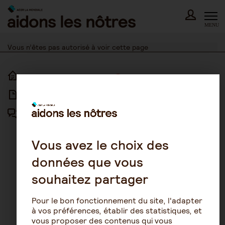
Skip
to
content
MENU
Vous n’êtes pas autorisé à voir cette page
ACCUEIL
ACCESSIBILITÉ
ARTICLES
NOUS CONTACTER
FORUM
MENTIONS LÉGALES
PLAN DU SITE
Vous avez le choix des
données que vous
CONDITIONS GÉNÉRALES
D’UTILISATION
souhaitez partager
POLITIQUE DE PROTECTION DES
DONNÉES
Pour le bon fonctionnement du site, l'adapter
GESTION DES COOKIES
à vos préférences, établir des statistiques, et
vous proposer des contenus qui vous