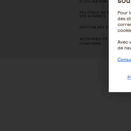
sou
D’UTILISATION
Pour l
POLITIQUE DE PROTECTION
DES DONNÉES
des st
corres
GESTION DES COOKIES
cookie
ACCESSIBILITÉ : NON
Avec 
CONFORME
de nav
Consul
P