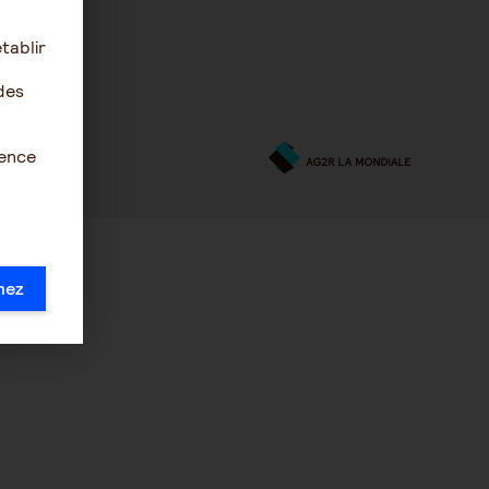
tablir
des
ience
mez