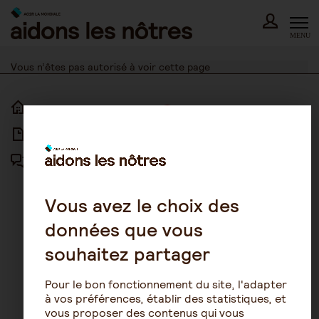
Skip
to
content
MENU
Vous n’êtes pas autorisé à voir cette page
ACCUEIL
ACCESSIBILITÉ
ARTICLES
NOUS CONTACTER
FORUM
MENTIONS LÉGALES
PLAN DU SITE
Vous avez le choix des
données que vous
CONDITIONS GÉNÉRALES
D’UTILISATION
souhaitez partager
POLITIQUE DE PROTECTION DES
DONNÉES
Pour le bon fonctionnement du site, l'adapter
GESTION DES COOKIES
à vos préférences, établir des statistiques, et
vous proposer des contenus qui vous