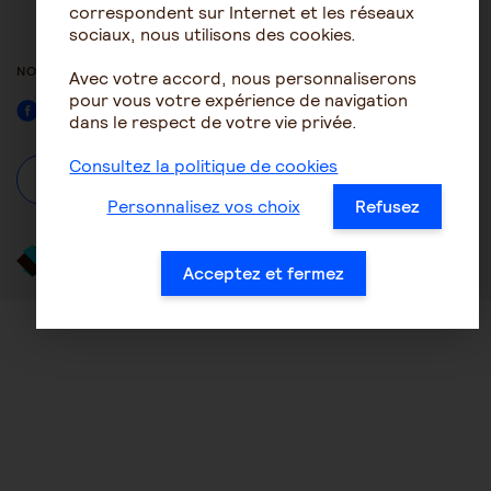
ACCESSIBILITÉ : NON
correspondent sur Internet et les réseaux
CONFORME
sociaux, nous utilisons des cookies.
NOUS SUIVRE
Avec votre accord, nous personnaliserons
pour vous votre expérience de navigation
Facebook
dans le respect de votre vie privée.
Consultez la politique de cookies
À propos
Se connecter / S'inscrire
Personnalisez vos choix
Refusez
Acceptez et fermez