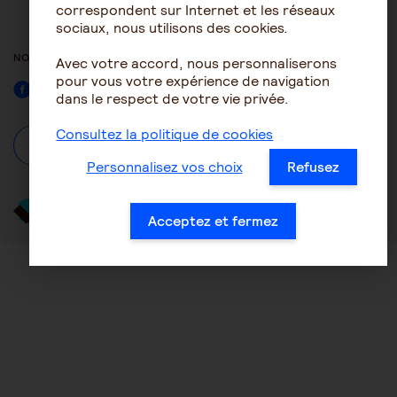
ACCESSIBILITÉ : NON
correspondent sur Internet et les réseaux
CONFORME
sociaux, nous utilisons des cookies.
NOUS SUIVRE
Avec votre accord, nous personnaliserons
pour vous votre expérience de navigation
Facebook
dans le respect de votre vie privée.
Consultez la politique de cookies
À propos
Se connecter / S'inscrire
Personnalisez vos choix
Refusez
Acceptez et fermez