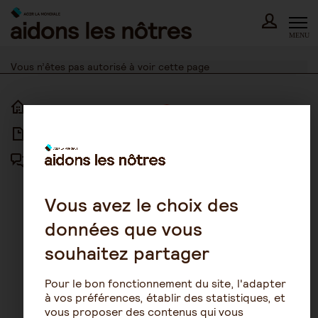
Skip
to
content
MENU
Vous n’êtes pas autorisé à voir cette page
ACCUEIL
ACCESSIBILITÉ
ARTICLES
NOUS CONTACTER
FORUM
MENTIONS LÉGALES
PLAN DU SITE
Vous avez le choix des
données que vous
CONDITIONS GÉNÉRALES
D’UTILISATION
souhaitez partager
POLITIQUE DE PROTECTION DES
DONNÉES
Pour le bon fonctionnement du site, l'adapter
GESTION DES COOKIES
à vos préférences, établir des statistiques, et
vous proposer des contenus qui vous