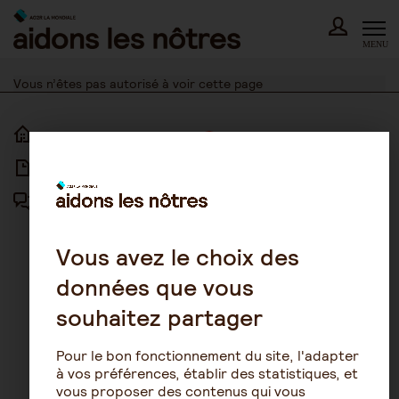
Skip
to
content
MENU
Vous n’êtes pas autorisé à voir cette page
ACCUEIL
ACCESSIBILITÉ
ARTICLES
NOUS CONTACTER
FORUM
MENTIONS LÉGALES
PLAN DU SITE
Vous avez le choix des
données que vous
CONDITIONS GÉNÉRALES
D’UTILISATION
souhaitez partager
POLITIQUE DE PROTECTION DES
DONNÉES
Pour le bon fonctionnement du site, l'adapter
GESTION DES COOKIES
à vos préférences, établir des statistiques, et
vous proposer des contenus qui vous