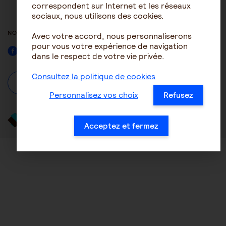
ACCESSIBILITÉ : NON
correspondent sur Internet et les réseaux
CONFORME
sociaux, nous utilisons des cookies.
NOUS SUIVRE
Avec votre accord, nous personnaliserons
pour vous votre expérience de navigation
Facebook
dans le respect de votre vie privée.
Consultez la politique de cookies
À propos
Se connecter / S'inscrire
Personnalisez vos choix
Refusez
Acceptez et fermez