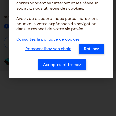
ACCESSIBILITÉ : NON
correspondent sur Internet et les réseaux
CONFORME
sociaux, nous utilisons des cookies.
NOUS SUIVRE
Avec votre accord, nous personnaliserons
pour vous votre expérience de navigation
Facebook
dans le respect de votre vie privée.
Consultez la politique de cookies
À propos
Se connecter / S'inscrire
Personnalisez vos choix
Refusez
Acceptez et fermez