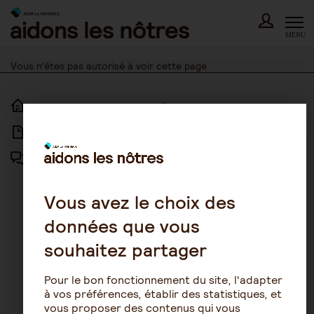
Skip
to
content
MENU
Vous n’êtes pas autorisé à voir cette page
ACCUEIL
ACCESSIBILITÉ
ARTICLES
NOUS CONTACTER
FORUM
MENTIONS LÉGALES
PLAN DU SITE
Vous avez le choix des
données que vous
CONDITIONS GÉNÉRALES
D’UTILISATION
souhaitez partager
POLITIQUE DE PROTECTION DES
DONNÉES
Pour le bon fonctionnement du site, l'adapter
GESTION DES COOKIES
à vos préférences, établir des statistiques, et
vous proposer des contenus qui vous