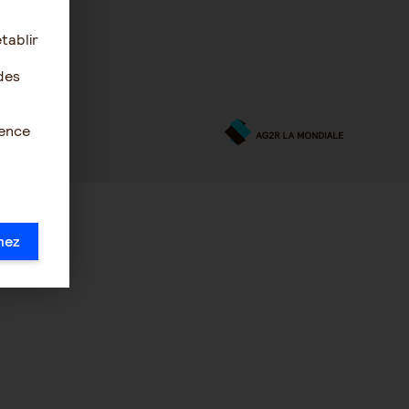
tablir
des
ience
mez