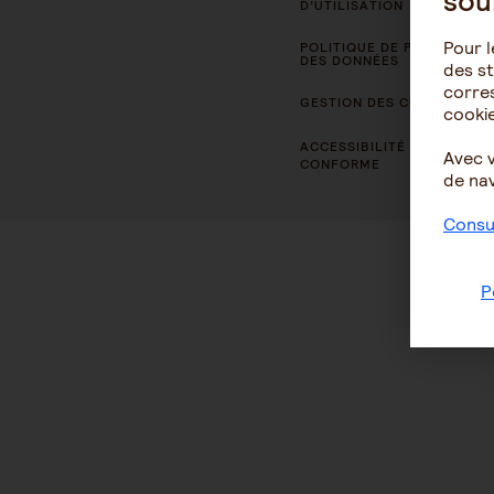
sou
D’UTILISATION
Pour l
POLITIQUE DE PROTECTION
DES DONNÉES
des st
corres
GESTION DES COOKIES
cookie
ACCESSIBILITÉ : NON
Avec 
CONFORME
de nav
Consul
P