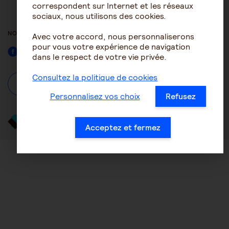
ACCESSIBILITÉ : NON
correspondent sur Internet et les réseaux
CONFORME
sociaux, nous utilisons des cookies.
NOUS SUIVRE
Avec votre accord, nous personnaliserons
pour vous votre expérience de navigation
Facebook
dans le respect de votre vie privée.
Consultez la politique de cookies
À propos
Se connecter / S'inscrire
Personnalisez vos choix
Refusez
Acceptez et fermez