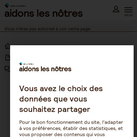
Skip
to
content
MENU
Vous n’êtes pas autorisé à voir cette page
ACCUEIL
ACCESSIBILITÉ
ARTICLES
NOUS CONTACTER
FORUM
MENTIONS LÉGALES
PLAN DU SITE
Vous avez le choix des
données que vous
CONDITIONS GÉNÉRALES
D’UTILISATION
souhaitez partager
POLITIQUE DE PROTECTION DES
DONNÉES
Pour le bon fonctionnement du site, l'adapter
GESTION DES COOKIES
à vos préférences, établir des statistiques, et
vous proposer des contenus qui vous