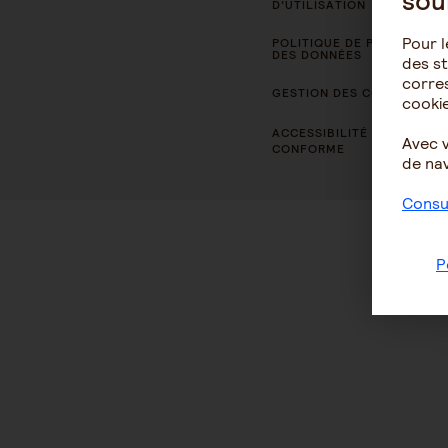
sou
D’UTILISATION
Pour l
POLITIQUE DE PROTECTION
DES DONNÉES
des st
corres
GESTION DES COOKIES
cookie
ACCESSIBILITÉ : NON
Avec 
CONFORME
de nav
Consul
P