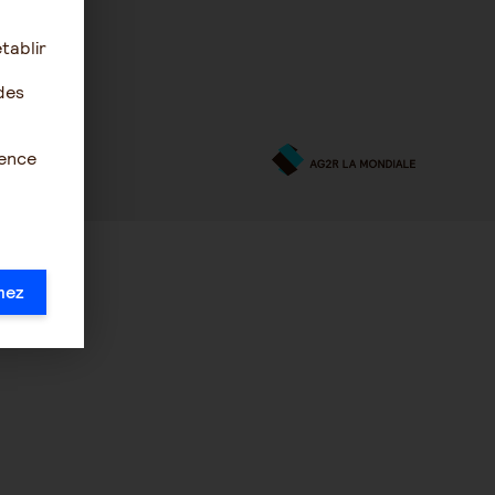
tablir
des
ience
mez