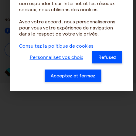
ACCESSIBILITÉ : NON
correspondent sur Internet et les réseaux
CONFORME
sociaux, nous utilisons des cookies.
NOUS SUIVRE
Avec votre accord, nous personnaliserons
pour vous votre expérience de navigation
Facebook
dans le respect de votre vie privée.
Consultez la politique de cookies
À propos
Se connecter / S'inscrire
Personnalisez vos choix
Refusez
Acceptez et fermez