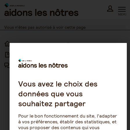
Skip
to
content
MENU
Vous n’êtes pas autorisé à voir cette page
ACCUEIL
ACCESSIBILITÉ
ARTICLES
NOUS CONTACTER
FORUM
MENTIONS LÉGALES
PLAN DU SITE
Vous avez le choix des
données que vous
CONDITIONS GÉNÉRALES
D’UTILISATION
souhaitez partager
POLITIQUE DE PROTECTION DES
DONNÉES
Pour le bon fonctionnement du site, l'adapter
GESTION DES COOKIES
à vos préférences, établir des statistiques, et
vous proposer des contenus qui vous