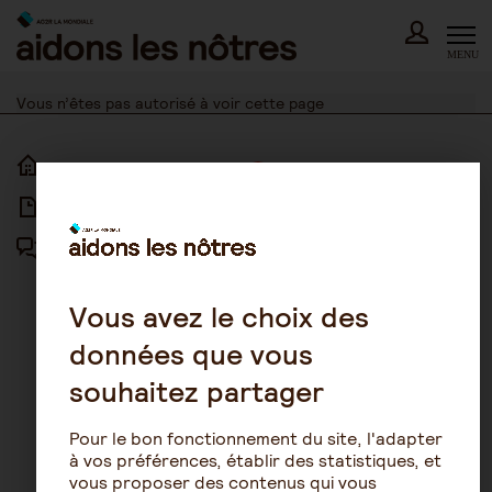
Skip
to
content
MENU
Vous n’êtes pas autorisé à voir cette page
ACCUEIL
ACCESSIBILITÉ
ARTICLES
NOUS CONTACTER
FORUM
MENTIONS LÉGALES
PLAN DU SITE
Vous avez le choix des
données que vous
CONDITIONS GÉNÉRALES
D’UTILISATION
souhaitez partager
POLITIQUE DE PROTECTION DES
DONNÉES
Pour le bon fonctionnement du site, l'adapter
GESTION DES COOKIES
à vos préférences, établir des statistiques, et
vous proposer des contenus qui vous