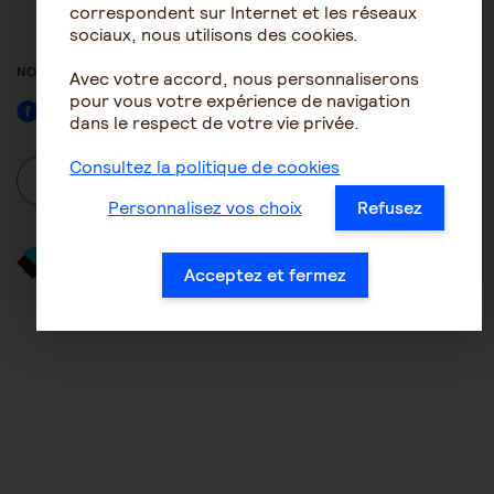
ACCESSIBILITÉ : NON
correspondent sur Internet et les réseaux
CONFORME
sociaux, nous utilisons des cookies.
NOUS SUIVRE
Avec votre accord, nous personnaliserons
pour vous votre expérience de navigation
Facebook
dans le respect de votre vie privée.
Consultez la politique de cookies
À propos
Se connecter / S'inscrire
Personnalisez vos choix
Refusez
Acceptez et fermez