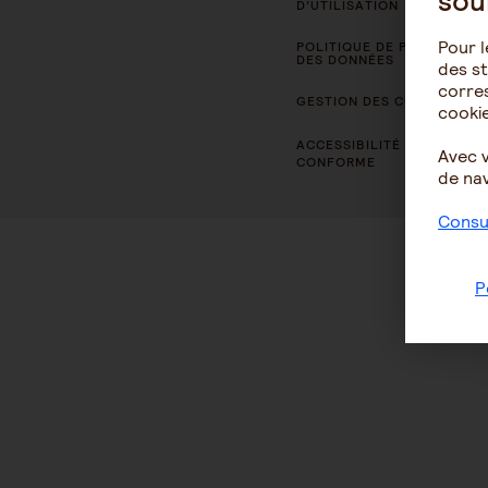
sou
D’UTILISATION
Pour l
POLITIQUE DE PROTECTION
DES DONNÉES
des st
corres
GESTION DES COOKIES
cookie
ACCESSIBILITÉ : NON
Avec 
CONFORME
de nav
Consul
P