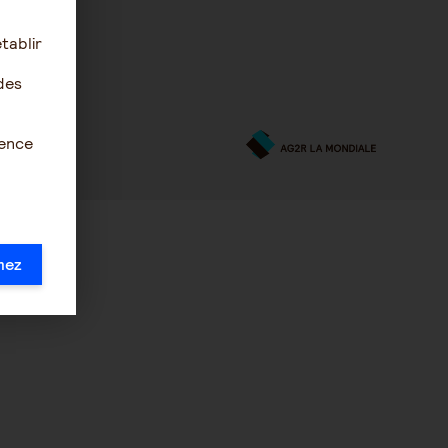
tablir
des
ience
mez