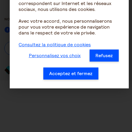
ACCESSIBILITÉ : NON
correspondent sur Internet et les réseaux
CONFORME
sociaux, nous utilisons des cookies.
NOUS SUIVRE
Avec votre accord, nous personnaliserons
pour vous votre expérience de navigation
Facebook
dans le respect de votre vie privée.
Consultez la politique de cookies
À propos
Se connecter / S'inscrire
Personnalisez vos choix
Refusez
Acceptez et fermez