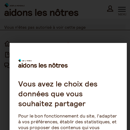
Skip
to
content
MENU
Vous n’êtes pas autorisé à voir cette page
ACCUEIL
ACCESSIBILITÉ
ARTICLES
NOUS CONTACTER
FORUM
MENTIONS LÉGALES
PLAN DU SITE
Vous avez le choix des
données que vous
CONDITIONS GÉNÉRALES
D’UTILISATION
souhaitez partager
POLITIQUE DE PROTECTION DES
DONNÉES
Pour le bon fonctionnement du site, l'adapter
GESTION DES COOKIES
à vos préférences, établir des statistiques, et
vous proposer des contenus qui vous