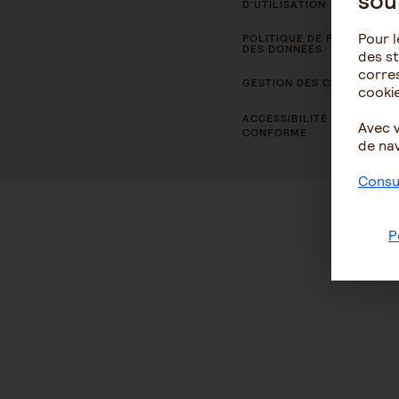
sou
D’UTILISATION
Pour l
POLITIQUE DE PROTECTION
DES DONNÉES
des st
corres
GESTION DES COOKIES
cookie
ACCESSIBILITÉ : NON
Avec 
CONFORME
de nav
Consul
P