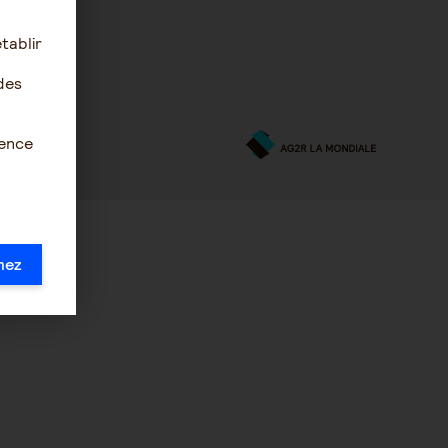
tablir
des
ience
mez