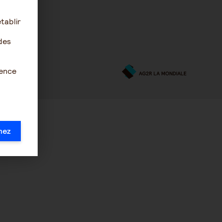
tablir
des
ience
mez