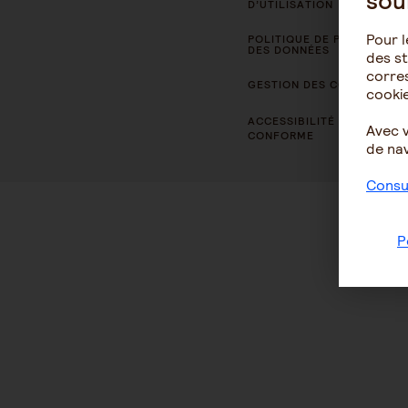
sou
D’UTILISATION
Pour l
POLITIQUE DE PROTECTION
DES DONNÉES
des st
corres
GESTION DES COOKIES
cookie
ACCESSIBILITÉ : NON
Avec 
CONFORME
de nav
Consul
P