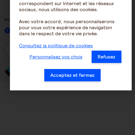
ACCESSIBILITÉ : NON
correspondent sur Internet et les réseaux
CONFORME
sociaux, nous utilisons des cookies.
NOUS SUIVRE
Avec votre accord, nous personnaliserons
pour vous votre expérience de navigation
Facebook
dans le respect de votre vie privée.
Consultez la politique de cookies
À propos
Se connecter / S'inscrire
Personnalisez vos choix
Refusez
Acceptez et fermez