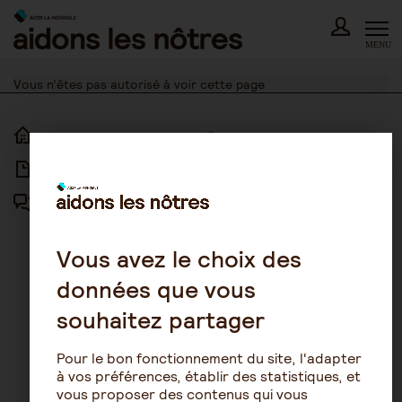
Skip
to
content
MENU
Vous n’êtes pas autorisé à voir cette page
ACCUEIL
ACCESSIBILITÉ
ARTICLES
NOUS CONTACTER
FORUM
MENTIONS LÉGALES
PLAN DU SITE
Vous avez le choix des
données que vous
CONDITIONS GÉNÉRALES
D’UTILISATION
souhaitez partager
POLITIQUE DE PROTECTION DES
DONNÉES
Pour le bon fonctionnement du site, l'adapter
GESTION DES COOKIES
à vos préférences, établir des statistiques, et
vous proposer des contenus qui vous