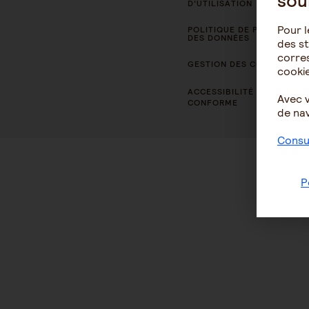
sou
D’UTILISATION
Pour l
POLITIQUE DE PROTECTION
DES DONNÉES
des st
corres
GESTION DES COOKIES
cookie
ACCESSIBILITÉ : NON
Avec 
CONFORME
de nav
Consul
P