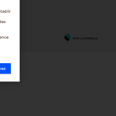
tablir
des
ience
mez