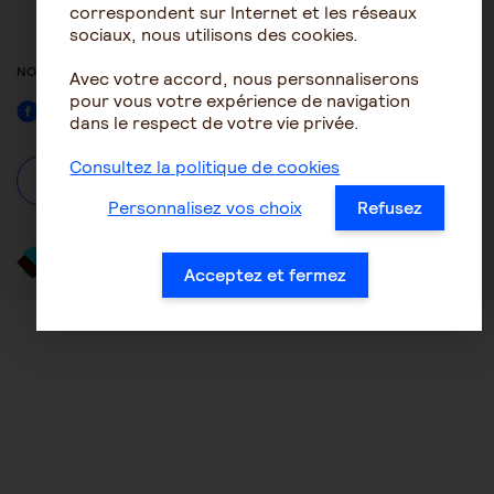
ACCESSIBILITÉ : NON
correspondent sur Internet et les réseaux
CONFORME
sociaux, nous utilisons des cookies.
NOUS SUIVRE
Avec votre accord, nous personnaliserons
pour vous votre expérience de navigation
Facebook
dans le respect de votre vie privée.
Consultez la politique de cookies
À propos
Se connecter / S'inscrire
Personnalisez vos choix
Refusez
Acceptez et fermez