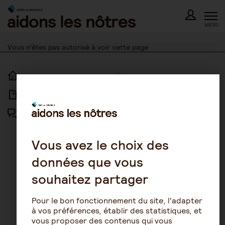
Skip
to
content
MENU
Vous n’êtes pas autorisé à voir cette page
ACCUEIL
ACCESSIBILITÉ
ARTICLES
NOUS CONTACTER
FORUM
MENTIONS LÉGALES
PLAN DU SITE
Vous avez le choix des
données que vous
CONDITIONS GÉNÉRALES
D’UTILISATION
souhaitez partager
POLITIQUE DE PROTECTION DES
DONNÉES
Pour le bon fonctionnement du site, l'adapter
GESTION DES COOKIES
à vos préférences, établir des statistiques, et
vous proposer des contenus qui vous