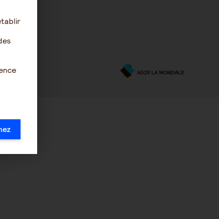
tablir
des
ience
mez