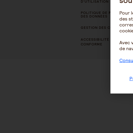
sou
D’UTILISATION
Pour l
POLITIQUE DE PROTECTION
DES DONNÉES
des st
corres
GESTION DES COOKIES
cookie
ACCESSIBILITÉ : NON
Avec 
CONFORME
de nav
Consul
P