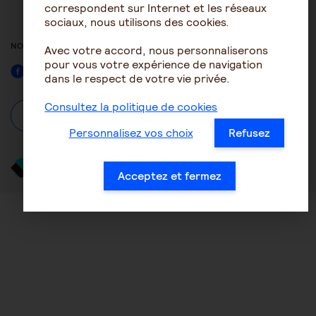
ACCESSIBILITÉ : NON
correspondent sur Internet et les réseaux
CONFORME
sociaux, nous utilisons des cookies.
NOUS SUIVRE
Avec votre accord, nous personnaliserons
pour vous votre expérience de navigation
Facebook
dans le respect de votre vie privée.
Consultez la politique de cookies
À propos
Se connecter / S'inscrire
Personnalisez vos choix
Refusez
Acceptez et fermez