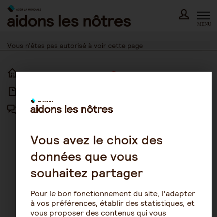
Skip
to
content
MENU
Vous n’êtes pas autorisé à voir cette page
ACCUEIL
ACCESSIBILITÉ
ARTICLES
NOUS CONTACTER
FORUM
MENTIONS LÉGALES
PLAN DU SITE
Vous avez le choix des
données que vous
CONDITIONS GÉNÉRALES
D’UTILISATION
souhaitez partager
POLITIQUE DE PROTECTION DES
DONNÉES
Pour le bon fonctionnement du site, l'adapter
GESTION DES COOKIES
à vos préférences, établir des statistiques, et
vous proposer des contenus qui vous