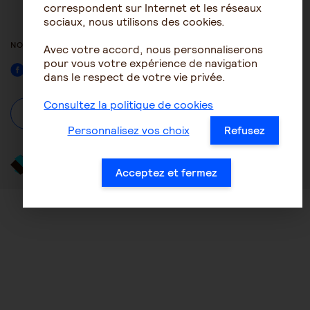
ACCESSIBILITÉ : NON
correspondent sur Internet et les réseaux
CONFORME
sociaux, nous utilisons des cookies.
NOUS SUIVRE
Avec votre accord, nous personnaliserons
pour vous votre expérience de navigation
Facebook
dans le respect de votre vie privée.
Consultez la politique de cookies
À propos
Se connecter / S'inscrire
Personnalisez vos choix
Refusez
Acceptez et fermez