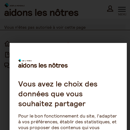
Skip
to
content
MENU
Vous n’êtes pas autorisé à voir cette page
ACCUEIL
ACCESSIBILITÉ
ARTICLES
NOUS CONTACTER
FORUM
MENTIONS LÉGALES
PLAN DU SITE
Vous avez le choix des
données que vous
CONDITIONS GÉNÉRALES
D’UTILISATION
souhaitez partager
POLITIQUE DE PROTECTION DES
DONNÉES
Pour le bon fonctionnement du site, l'adapter
GESTION DES COOKIES
à vos préférences, établir des statistiques, et
vous proposer des contenus qui vous