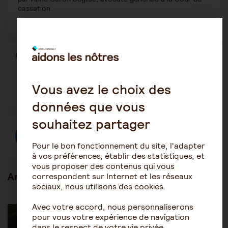
cassation.
Partager
Partager l'article
ce
contenu
Ouvrir
Ouvrir
Ouvrir
Vous avez le choix des
dans
dans
dans
une
une
une
données que vous
autre
autre
autre
fenêtre
fenêtre
fenêtre
souhaitez partager
Créer une discussion à propos de l'article
Pour le bon fonctionnement du site, l'adapter
à vos préférences, établir des statistiques, et
vous proposer des contenus qui vous
Articles en lien
correspondent sur Internet et les réseaux
sociaux, nous utilisons des cookies.
Les mesures de protection juridique
Tutelle-Curatelle
Avec votre accord, nous personnaliserons
pour vous votre expérience de navigation
dans le respect de votre vie privée.