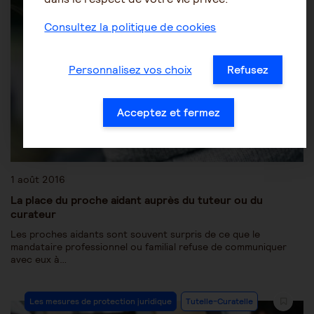
Consultez la politique de cookies
Personnalisez vos choix
Refusez
Acceptez et fermez
1 août 2016
La place du proche aidant auprès du tuteur ou du
curateur
Les proches aidants sont souvent surpris de ce que le
mandataire professionnel ou familial refuse de communiquer
avec eux à…
Les mesures de protection juridique
Tutelle-Curatelle