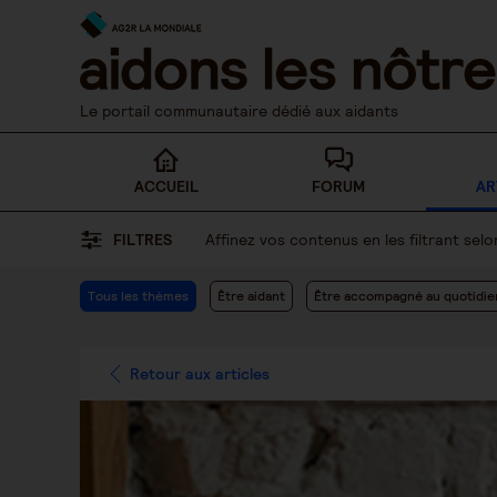
Skip
to
content
Le portail communautaire dédié aux aidants
ACCUEIL
FORUM
AR
FILTRES
Affinez vos contenus en les filtrant se
Tous les thèmes
Être aidant
Être accompagné au quotidie
Retour aux articles