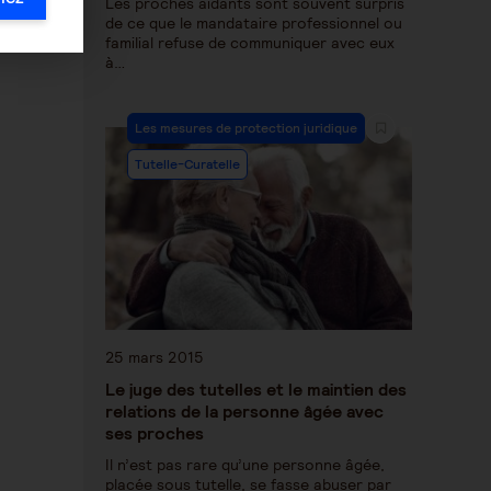
Les proches aidants sont souvent surpris
de ce que le mandataire professionnel ou
familial refuse de communiquer avec eux
à…
Les mesures de protection juridique
Tutelle-Curatelle
25 mars 2015
Le juge des tutelles et le maintien des
relations de la personne âgée avec
ses proches
Il n’est pas rare qu’une personne âgée,
placée sous tutelle, se fasse abuser par