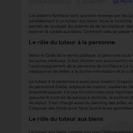
Publication
Dernière publication : 16 janvier 2017
Marie
publiée :
Les aidants familiaux sont souvent nommés par les j
parallèlement à un tuteur aux biens. Sous le contrôle du
permet de soulager les aidants et de les impliquer da
exercer la tutelle aux biens. Comment cela se passe-
Le rôle du tuteur à la personne
Selon le Code de la santé publique, la personne sous 
les actes médicaux. Il doit donner son autorisation su
l’accompagnement de la personne de confiance. Le tut
médicaux et de veiller à la bonne information et la c
Le tuteur à la personne a aussi pour mission l’organis
du personnel d’aide, employé de maison, auxiliaires d
kinésithérapeute. Il a une fonction bien plus importan
exécute le contrat de service à domicile, le contrat 
de séjour. Il est chargé aussi du planning des aides, et
Il dispose des fonds pour faire face à la vie quotidien
Le rôle du tuteur aux biens
Le tuteur aux biens, comme son nom l’indique assure l