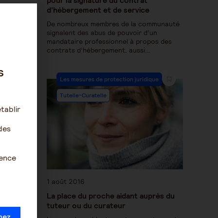
d’hébergement et de service
De nombreux membres de la communauté
signalent des abus de pouvoir d’un
mandataire professionnel à propos des
contrats d’hébergement, aussi…
s
Les mesures de protection juridique
Tutelle-Curatelle
tablir
des
ience
1 août 2016
La place du proche aidant auprès du
tuteur ou du curateur
mez