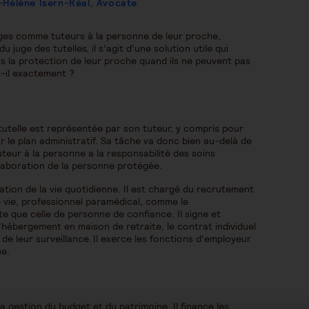
-Hélène Isern-Réal, Avocate
uges comme tuteurs à la personne de leur proche,
 juge des tutelles, il s’agit d’une solution utile qui
ns la protection de leur proche quand ils ne peuvent pas
t-il exactement ?
tutelle est représentée par son tuteur, y compris pour
r le plan administratif. Sa tâche va donc bien au-delà de
eur à la personne a la responsabilité des soins
ollaboration de la personne protégée.
ation de la vie quotidienne. Il est chargé du recrutement
e vie, professionnel paramédical, comme le
te que celle de personne de confiance. Il signe et
d’hébergement en maison de retraite, le contrat individuel
 de leur surveillance. Il exerce les fonctions d’employeur.
ne.
a gestion du budget et du patrimoine. Il finance les