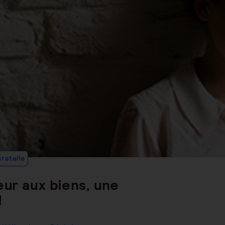
Post
ratelle
Category:
eur aux biens, une
!