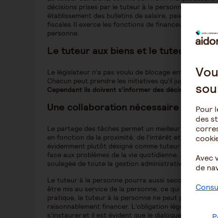
décisions prises par le tuteur à la personne. Il le sou
établissement des bulletins de salaire, paiements des
fiscales. Il exerce les fonctions de financeur. Il déter
personne.
Le tuteur aux biens et le tuteur à la 
Vou
Le législateur n’a pas voulu de blocage entre les deux
Chacun peut prendre les initiatives qu’il juge importa
sou
Cependant ils doivent s’informer des décisions qu’ils
Une collaboration nécessaire
Pour l
des st
corres
Le partage des tâches permet un meilleur équilibre ent
en fonction de la proximité, de l’intérêt et de la com
cookie
évidemment plutôt désigné comme tuteur à la personn
face aux problèmes de la vie quotidienne. Avec l’appu
Avec 
soulagée de toute la gestion administrative.
de nav
Le tuteur à la personne pourra aussi seconder sur pla
Consul
être mis au service de la personne, ce qui donne prim
pratique, le tuteur à la personne ne peut pas prendr
raisonnablement financer. L’obligation légale de simpl
s’instaurer et il est évident que le dialogue entre les
P