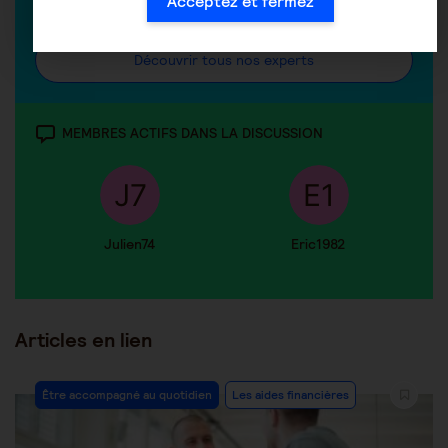
Acceptez et fermez
vie de l'aidant
Découvrir tous nos experts
MEMBRES ACTIFS DANS LA DISCUSSION
Julien74
Eric1982
Articles en lien
Être accompagné au quotidien
Les aides financières