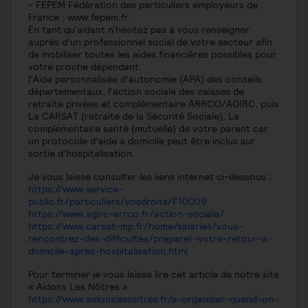
- FEPEM Fédération des particuliers employeurs de
France : www.fepem.fr
En tant qu’aidant n’hésitez pas à vous renseigner
auprès d’un professionnel social de votre secteur afin
de mobiliser toutes les aides financières possibles pour
votre proche dépendant.
l’Aide personnalisée d’autonomie (APA) des conseils
départementaux, l’action sociale des caisses de
retraite privées et complémentaire ARRCO/AGIRC, puis
La CARSAT (retraite de la Sécurité Sociale), La
complémentaire santé (mutuelle) de votre parent car
un protocole d’aide a domicile peut être inclus sur
sortie d’hospitalisation.
Je vous laisse consulter les liens internet ci-dessous :
https://www.service-
public.fr/particuliers/vosdroits/F10009
https://www.agirc-arrco.fr/action-sociale/
https://www.carsat-mp.fr/home/salaries/vous-
rencontrez-des-difficultes/preparer-votre-retour-a-
domicile-apres-hospitalisation.html
Pour terminer je vous laisse lire cet article de notre site
« Aidons Les Nôtres »
https://www.aidonslesnotres.fr/s-organiser-quand-on-