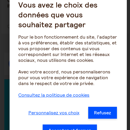
CONSEIL POUR LES CHARGES PATRONALES
Vous avez le choix des
IMPUTEES SUR LE COMPTE DE MA ...
données que vous
souhaitez partager
3
24
Pour le bon fonctionnement du site, l'adapter
à vos préférences, établir des statistiques, et
vous proposer des contenus qui vous
correspondent sur Internet et les réseaux
sociaux, nous utilisons des cookies.
Répondre
Avec votre accord, nous personnaliserons
pour vous votre expérience de navigation
dans le respect de votre vie privée.
EXPERT DANS LA DISCUSSION
Consultez la politique de cookies
Personnalisez vos choix
Refusez
Les conseillers DOM PLUS
Conseils sur le quotidien de