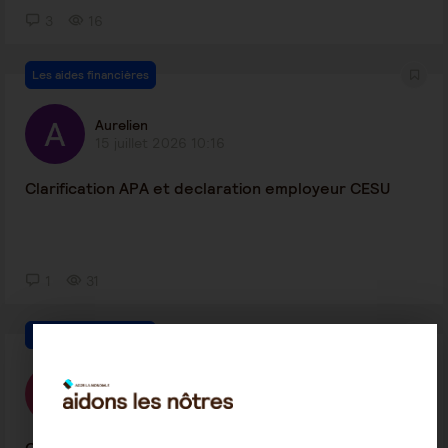
3
16
Les aides financières
Aurelien
15 juillet 2026 10:16
Clarification APA et declaration employeur CESU
1
31
Les aides financières
Camille CPPresse
3 juin 2026 15:04