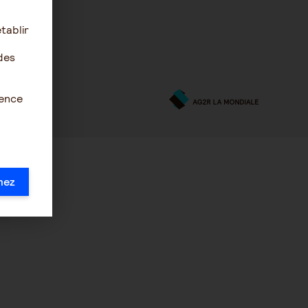
tablir
des
ience
mez