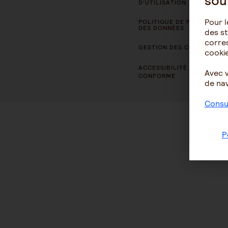
sou
D’UTILISATION
Pour l
POLITIQUE DE PROTECTION
DES DONNÉES
des st
corres
GESTION DES COOKIES
cookie
ACCESSIBILITÉ : NON
Avec 
CONFORME
de nav
Consul
P