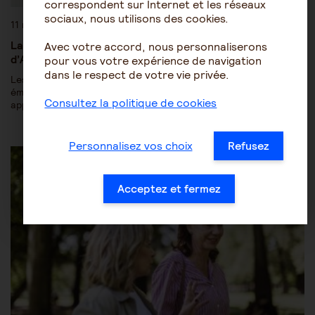
correspondent sur Internet et les réseaux
sociaux, nous utilisons des cookies.
11 mai 2022
La réalité virtuelle, un précieux allié contre la maladie
Avec votre accord, nous personnaliserons
d’Alzheimer
pour vous votre expérience de navigation
dans le respect de votre vie privée.
Les expériences immersives permises par les technologies
émergentes procurent aux malades Alzheimer des bienfaits si
Consultez la politique de cookies
appréciables, qu'à domicile comme dans…
Personnalisez vos choix
Refusez
Les pathologies du vieillissement
Alzheimer
Acceptez et fermez