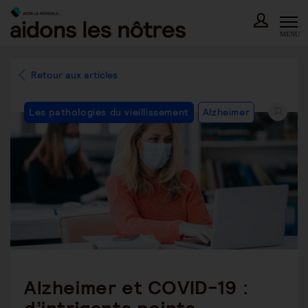
Skip
to
content
MENU
Retour aux articles
Post
Les pathologies du vieillissement
Alzheimer
Category:
Alzheimer et COVID-19 :