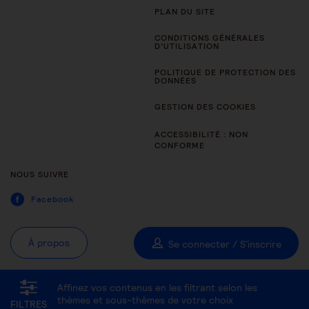
PLAN DU SITE
CONDITIONS GÉNÉRALES
D’UTILISATION
POLITIQUE DE PROTECTION DES
DONNÉES
GESTION DES COOKIES
ACCESSIBILITÉ : NON
CONFORME
NOUS SUIVRE
Facebook
À propos
Se connecter / S'inscrire
Affinez vos contenus en les filtrant selon les
Tous les thèmes
Être aidant
Être accompagné au quotidien
thèmes et sous-thèmes de votre choix
FILTRES