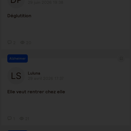
29 juin 2026 19:38
Déglutition
2
20
Alzheimer
Luluna
29 avril 2026 17:37
Elle veut rentrer chez elle
1
21