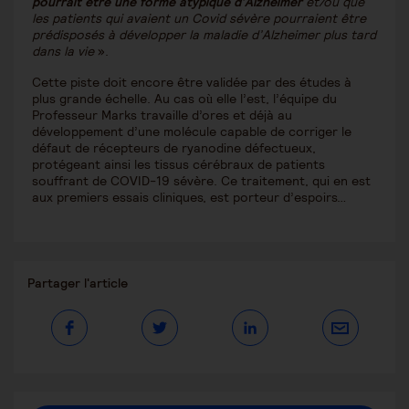
pourrait être une forme atypique d’Alzheimer
et/ou que
les patients qui avaient un Covid sévère pourraient être
prédisposés à développer la maladie d’Alzheimer plus tard
dans la vie
».
Cette piste doit encore être validée par des études à
plus grande échelle. Au cas où elle l’est, l’équipe du
Professeur Marks travaille d’ores et déjà au
développement d’une molécule capable de corriger le
défaut de récepteurs de ryanodine défectueux,
protégeant ainsi les tissus cérébraux de patients
souffrant de COVID-19 sévère. Ce traitement, qui en est
aux premiers essais cliniques, est porteur d’espoirs…
Partager
Partager l'article
ce
contenu
Ouvrir
Ouvrir
Ouvrir
dans
dans
dans
une
une
une
autre
autre
autre
fenêtre
fenêtre
fenêtre