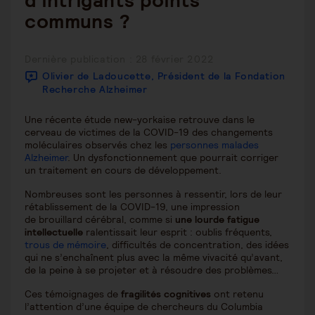
d’intrigants points
communs ?
Publication
Dernière publication : 28 février 2022
publiée :
Olivier de Ladoucette, Président de la Fondation
Recherche Alzheimer
Une récente étude new-yorkaise retrouve dans le
cerveau de victimes de la COVID-19 des changements
moléculaires observés chez les
personnes malades
Alzheimer
. Un dysfonctionnement que pourrait corriger
un traitement en cours de développement.
Nombreuses sont les personnes à ressentir, lors de leur
rétablissement de la COVID-19, une impression
de brouillard cérébral, comme si
une lourde fatigue
intellectuelle
ralentissait leur esprit : oublis fréquents,
trous de mémoire
, difficultés de concentration, des idées
qui ne s’enchaînent plus avec la même vivacité qu’avant,
de la peine à se projeter et à résoudre des problèmes…
Ces témoignages de
fragilités cognitives
ont retenu
l’attention d’une équipe de chercheurs du Columbia