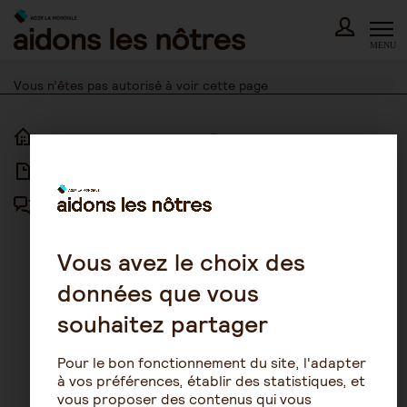
Skip
to
content
MENU
Vous n’êtes pas autorisé à voir cette page
ACCUEIL
ACCESSIBILITÉ
ARTICLES
NOUS CONTACTER
FORUM
MENTIONS LÉGALES
PLAN DU SITE
Vous avez le choix des
données que vous
CONDITIONS GÉNÉRALES
D’UTILISATION
souhaitez partager
POLITIQUE DE PROTECTION DES
DONNÉES
Pour le bon fonctionnement du site, l'adapter
GESTION DES COOKIES
à vos préférences, établir des statistiques, et
vous proposer des contenus qui vous