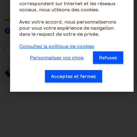
ACCESSIBILITÉ : NON
correspondent sur Internet et les réseaux
CONFORME
sociaux, nous utilisons des cookies.
NOUS SUIVRE
Avec votre accord, nous personnaliserons
pour vous votre expérience de navigation
Facebook
dans le respect de votre vie privée.
Consultez la politique de cookies
À propos
Se connecter / S'inscrire
Personnalisez vos choix
Refusez
Acceptez et fermez