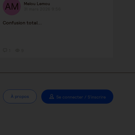
Melou Lemou
31 mars 2026 9:56
Confusion total...
1
9
À propos
Se connecter / S'inscrire