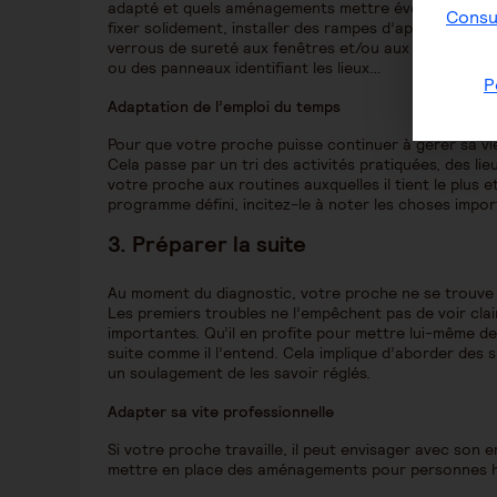
adapté et quels aménagements mettre éventuellement e
Consul
fixer solidement, installer des rampes d’appui, privilég
verrous de sureté aux fenêtres et/ou aux portes, faci
ou des panneaux identifiant les lieux…
P
Adaptation de l’emploi du temps
Pour que votre proche puisse continuer à gérer sa vie a
Cela passe par un tri des activités pratiquées, des li
votre proche aux routines auxquelles il tient le plus et
programme défini, incitez-le à noter les choses impor
3.
Préparer la suite
Au moment du diagnostic, votre proche ne se trouve s
Les premiers troubles ne l’empêchent pas de voir clai
importantes. Qu’il en profite pour mettre lui-même de 
suite comme il l’entend. Cela implique d’aborder des s
un soulagement de les savoir réglés.
Adapter sa vite professionnelle
Si votre proche travaille, il peut envisager avec son e
mettre en place des aménagements pour personnes ha