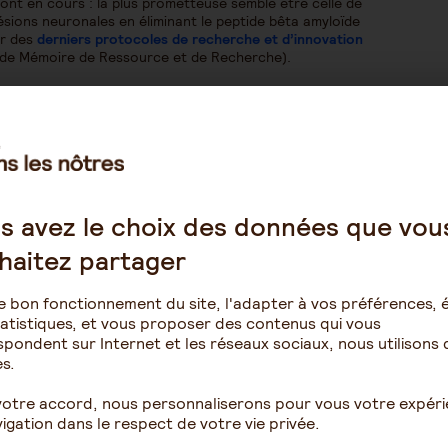
nt en cours : la plus prometteuse semble être celle de
 lésions neuronales en éliminant le peptide bêta amyloïde
er des
derniers protocoles de recherche et d’innovation
e de Mémoire de Ressource et de Recherche).
sur l’efficacité d’un médicament, mais d’une technique.
aladie d’Alzheimer,
pour stimuler le patient, atténuer
e de soins inclue les rééducations délivrées par les
ithérapeute, orthophoniste, psychomotricien…) pour
oix de prises en charge moins classiques qui apaisent le
mathérapie, art-thérapie, pouponthérapie etc.). C’est le
s avez le choix des données que vou
l’une ou l’autre en fonction de ses besoins.
haitez partager
e bon fonctionnement du site, l'adapter à vos préférences, é
votre proche ne doit pas vous conduire à changer toutes
atistiques, et vous proposer des contenus qui vous
ères pour se sentir bien et préserver ses capacités. En
pondent sur Internet et les réseaux sociaux, nous utilisons 
ires, pour garantir sa sécurité et faciliter son
s.
votre accord, nous personnaliserons pour vous votre expér
igation dans le respect de votre vie privée.
he
, vous aideront à déterminer si le logement actuel est