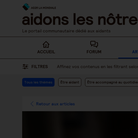
Skip
to
content
Le portail communautaire dédié aux aidants
ACCUEIL
FORUM
AR
FILTRES
Affinez vos contenus en les filtrant se
Tous les thèmes
Être aidant
Être accompagné au quotidie
Retour aux articles