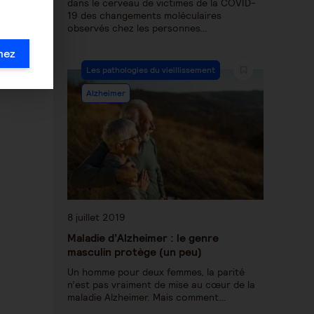
dans le cerveau de victimes de la COVID-
19 des changements moléculaires
observés chez les personnes…
mez
Les pathologies du vieillissement
Alzheimer
8 juillet 2019
Maladie d’Alzheimer : le genre
masculin protège (un peu)
Un homme pour deux femmes, la parité
n’est pas vraiment de mise au cœur de la
maladie Alzheimer. Mais comment…