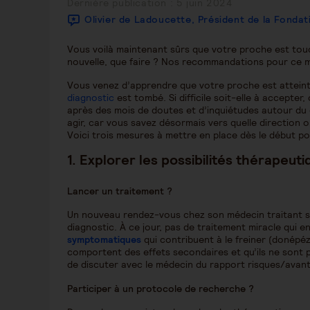
Publication
Dernière publication : 5 juin 2024
publiée :
Olivier de Ladoucette, Président de la Fonda
Vous voilà maintenant sûrs que votre proche est touc
nouvelle, que faire ? Nos recommandations pour ce 
Vous venez d’apprendre que votre proche est atteint
diagnostic
est tombé. Si difficile soit-elle à accepter,
après des mois de doutes et d’inquiétudes autour du
agir, car vous savez désormais vers quelle direction 
Voici trois mesures à mettre en place dès le début po
1.
Explorer les possibilités thérapeuti
Lancer un traitement ?
Un nouveau rendez-vous chez son médecin traitant s’im
diagnostic. À ce jour, pas de traitement miracle qui en
symptomatiques
qui contribuent à le freiner (donépéz
comportent des effets secondaires et qu’ils ne sont p
de discuter avec le médecin du rapport risques/avan
Participer à un protocole de recherche ?