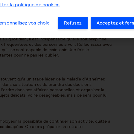
n place pour le sécuriser : supprimer les tapis ou les
tez la politique de cookies
ier une douche italienne à la baignoire, installer des
liter l’orientation avec des pictogrammes, des lumières
ersonnalisez vos choix
Refusez
Acceptez et fer
u quotidien, il est indispensable qu’elle soit simplifiée.
eux fréquentées et des personnes à voir. Réfléchissez avec
 qu’il se sent capable de maintenir. Une fois le
tantes pour ne pas les oublier.
ouvent qu’à un stade léger de la maladie d’Alzheimer.
r dans sa situation et de prendre des décisions
l’ordre dans ses affaires personnelles et organiser la
ujets délicats, voire désagréables, mais ce sera pour lui
mployeur la possibilité de continuer son activité, quitte à
ndicapées. Ou alors préparer sa retraite.