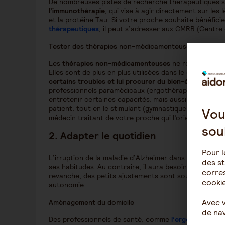
De nombreuses pistes de recherche thérapeutiques so
l’immunothérapie
, qui vise à agir directement sur les
et la protéine Tau. Si votre proche souhaite bénéfici
thérapeutiques
, il peut s’adresser aux CMRR (Centr
Tester des thérapies non-médicamenteuses ?
Les
thérapies non-médicamenteuses
ne reposent pas 
Elles sont de plus en plus utilisées dans le cas de la m
certains troubles et lui procurer du bien-être
. Ce typ
professionnels paramédicaux (ergothérapeute, kinés
entretenir certaines capacités, mais aussi tout un ch
patient, tout en le stimulant (gymnastique douce, aro
Vou
médecin traitant de votre proche qui l’orientera vers 
sou
2.
Adapter le quotidien
Pour l
L’irruption de la maladie d’Alzheimer dans la vie de 
des st
ses habitudes. Au contraire, il aura besoin de ses rep
corres
revanche, des petits ajustements sont souvent nécessa
cookie
autonomie.
Avec 
Aménagement du domicile
de nav
Des professionnels de santé, comme
l’ergothérapeut