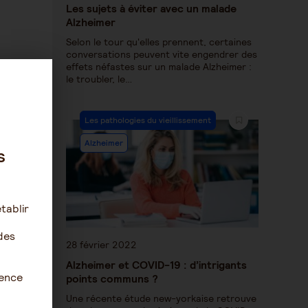
Les sujets à éviter avec un malade
Alzheimer
Selon le tour qu'elles prennent, certaines
conversations peuvent vite engendrer des
effets néfastes sur un malade Alzheimer :
le troubler, le…
Les pathologies du vieillissement
Alzheimer
s
tablir
des
28 février 2022
Alzheimer et COVID-19 : d’intrigants
ience
points communs ?
Une récente étude new-yorkaise retrouve