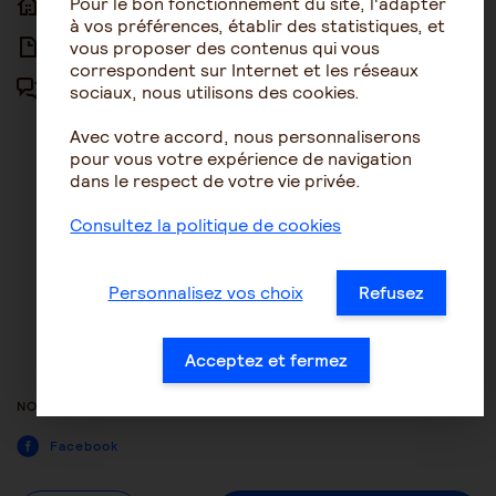
Pour le bon fonctionnement du site, l'adapter
ACCUEIL
ACCESSIBILITÉ
à vos préférences, établir des statistiques, et
vous proposer des contenus qui vous
ARTICLES
NOUS CONTACTER
correspondent sur Internet et les réseaux
sociaux, nous utilisons des cookies.
FORUM
MENTIONS LÉGALES
Avec votre accord, nous personnaliserons
PLAN DU SITE
pour vous votre expérience de navigation
dans le respect de votre vie privée.
CONDITIONS GÉNÉRALES
D’UTILISATION
Consultez la politique de cookies
POLITIQUE DE PROTECTION DES
DONNÉES
Personnalisez vos choix
Refusez
GESTION DES COOKIES
ACCESSIBILITÉ : NON
Acceptez et fermez
CONFORME
NOUS SUIVRE
Facebook