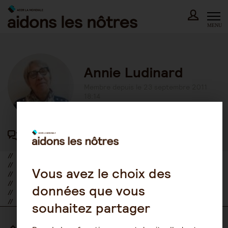
Skip
to
content
MENU
Annie Ludinard
Membre depuis le 23 septembre 2011
18:14
417 participations au forum
//
//
Vous avez le choix des
//
//
données que vous
//
//
souhaitez partager