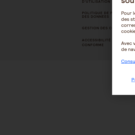
sou
D’UTILISATION
Pour l
POLITIQUE DE PROTECTION
DES DONNÉES
des st
corres
GESTION DES COOKIES
cookie
ACCESSIBILITÉ : NON
Avec 
CONFORME
de nav
Consul
P