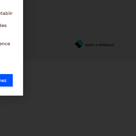
tablir
des
ience
mez