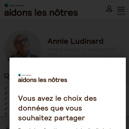
Skip
to
content
MENU
Annie Ludinard
Membre depuis le 23 septembre 2011
18:14
417 participations au forum
//
//
Vous avez le choix des
//
//
données que vous
//
//
souhaitez partager