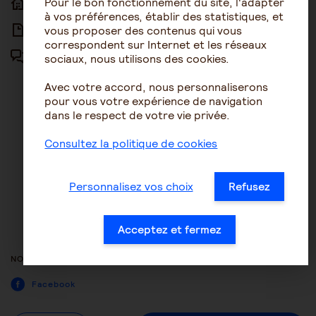
Pour le bon fonctionnement du site, l'adapter
ACCUEIL
ACCESSIBILITÉ
à vos préférences, établir des statistiques, et
vous proposer des contenus qui vous
ARTICLES
NOUS CONTACTER
correspondent sur Internet et les réseaux
sociaux, nous utilisons des cookies.
FORUM
MENTIONS LÉGALES
Avec votre accord, nous personnaliserons
PLAN DU SITE
pour vous votre expérience de navigation
dans le respect de votre vie privée.
CONDITIONS GÉNÉRALES
D’UTILISATION
Consultez la politique de cookies
POLITIQUE DE PROTECTION DES
DONNÉES
Personnalisez vos choix
Refusez
GESTION DES COOKIES
ACCESSIBILITÉ : NON
Acceptez et fermez
CONFORME
NOUS SUIVRE
Facebook