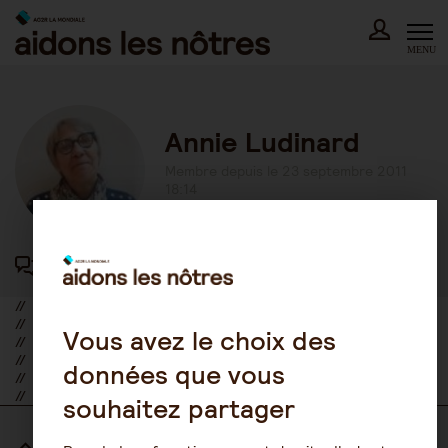
Skip
to
content
MENU
Annie Ludinard
Membre depuis le 23 septembre 2011
18:14
417 participations au forum
//
//
Vous avez le choix des
//
//
données que vous
//
//
souhaitez partager