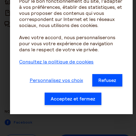
Pour le bon fonctionnement du site, l'adapter
ACCUEIL
ACCESSIBILITÉ
à vos préférences, établir des statistiques, et
vous proposer des contenus qui vous
ARTICLES
NOUS CONTACTER
correspondent sur Internet et les réseaux
sociaux, nous utilisons des cookies.
FORUM
MENTIONS LÉGALES
Avec votre accord, nous personnaliserons
PLAN DU SITE
pour vous votre expérience de navigation
dans le respect de votre vie privée.
CONDITIONS GÉNÉRALES
D’UTILISATION
Consultez la politique de cookies
POLITIQUE DE PROTECTION DES
DONNÉES
Personnalisez vos choix
Refusez
GESTION DES COOKIES
ACCESSIBILITÉ : NON
Acceptez et fermez
CONFORME
NOUS SUIVRE
Facebook