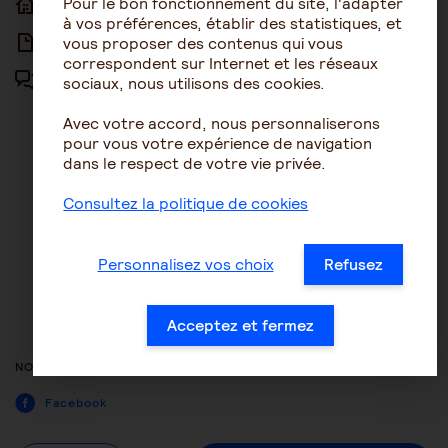
Pour le bon fonctionnement du site, l'adapter
ACCUEIL
ACCESSIBILITÉ
à vos préférences, établir des statistiques, et
vous proposer des contenus qui vous
ARTICLES
NOUS CONTACTER
correspondent sur Internet et les réseaux
sociaux, nous utilisons des cookies.
FORUM
MENTIONS LÉGALES
Avec votre accord, nous personnaliserons
PLAN DU SITE
pour vous votre expérience de navigation
dans le respect de votre vie privée.
CONDITIONS GÉNÉRALES
D’UTILISATION
Consultez la politique de cookies
POLITIQUE DE PROTECTION DES
DONNÉES
Personnalisez vos choix
Refusez
GESTION DES COOKIES
ACCESSIBILITÉ : NON
Acceptez et fermez
CONFORME
NOUS SUIVRE
Facebook