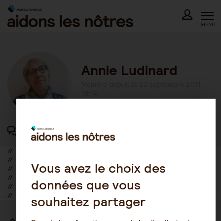
Skip
to
content
MENU
Annie Ludinard
Membre depuis le 23 septembre 2011
18:14
417 participations au forum
//
//
Vous avez le choix des
//
//
données que vous
//
//
souhaitez partager