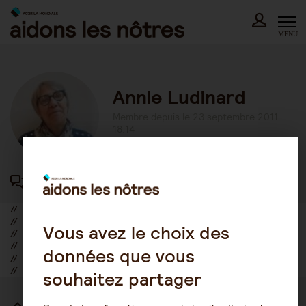
Skip
to
content
MENU
Annie Ludinard
Membre depuis le 23 septembre 2011
18:14
417 participations au forum
//
//
Vous avez le choix des
//
//
données que vous
//
//
souhaitez partager