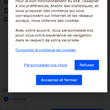
Pour le bon fonctionnement du site, l'adapter
ACCUEIL
ACCESSIBILITÉ
à vos préférences, établir des statistiques, et
vous proposer des contenus qui vous
ARTICLES
NOUS CONTACTER
correspondent sur Internet et les réseaux
sociaux, nous utilisons des cookies.
FORUM
MENTIONS LÉGALES
Avec votre accord, nous personnaliserons
PLAN DU SITE
pour vous votre expérience de navigation
dans le respect de votre vie privée.
CONDITIONS GÉNÉRALES
D’UTILISATION
Consultez la politique de cookies
POLITIQUE DE PROTECTION DES
DONNÉES
Personnalisez vos choix
Refusez
GESTION DES COOKIES
ACCESSIBILITÉ : NON
Acceptez et fermez
CONFORME
NOUS SUIVRE
Facebook