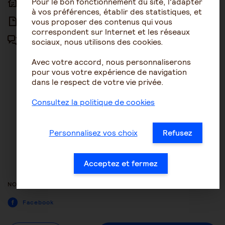
Pour le bon fonctionnement du site, l'adapter
ACCUEIL
ACCESSIBILITÉ
à vos préférences, établir des statistiques, et
vous proposer des contenus qui vous
ARTICLES
NOUS CONTACTER
correspondent sur Internet et les réseaux
sociaux, nous utilisons des cookies.
FORUM
MENTIONS LÉGALES
Avec votre accord, nous personnaliserons
PLAN DU SITE
pour vous votre expérience de navigation
dans le respect de votre vie privée.
CONDITIONS GÉNÉRALES
D’UTILISATION
Consultez la politique de cookies
POLITIQUE DE PROTECTION DES
DONNÉES
Personnalisez vos choix
Refusez
GESTION DES COOKIES
ACCESSIBILITÉ : NON
Acceptez et fermez
CONFORME
NOUS SUIVRE
Facebook