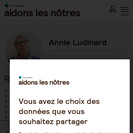
Skip
to
content
MENU
Annie Ludinard
Membre depuis le 23 septembre 2011
18:14
417 participations au forum
//
//
Vous avez le choix des
//
//
données que vous
//
//
souhaitez partager