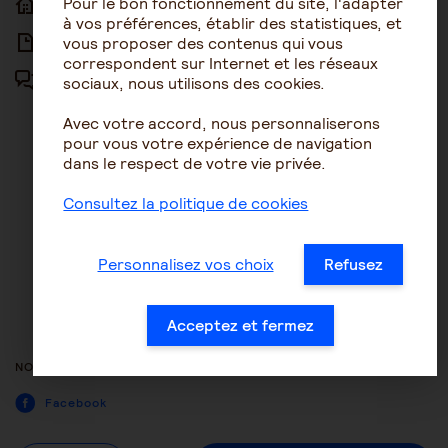
Pour le bon fonctionnement du site, l'adapter
ACCUEIL
ACCESSIBILITÉ
à vos préférences, établir des statistiques, et
vous proposer des contenus qui vous
ARTICLES
NOUS CONTACTER
correspondent sur Internet et les réseaux
sociaux, nous utilisons des cookies.
FORUM
MENTIONS LÉGALES
Avec votre accord, nous personnaliserons
PLAN DU SITE
pour vous votre expérience de navigation
dans le respect de votre vie privée.
CONDITIONS GÉNÉRALES
D’UTILISATION
Consultez la politique de cookies
POLITIQUE DE PROTECTION DES
DONNÉES
Personnalisez vos choix
Refusez
GESTION DES COOKIES
ACCESSIBILITÉ : NON
Acceptez et fermez
CONFORME
NOUS SUIVRE
Facebook