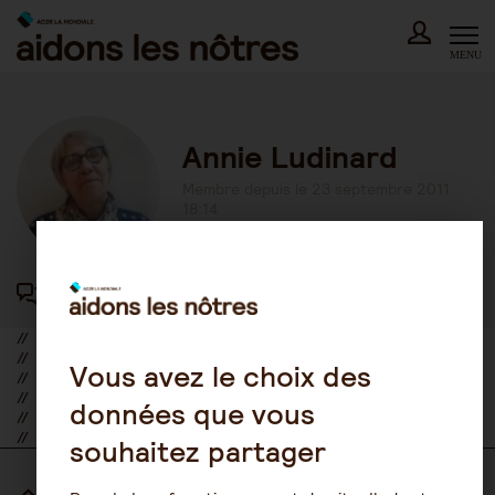
Skip
to
content
MENU
Annie Ludinard
Membre depuis le 23 septembre 2011
18:14
417 participations au forum
//
//
Vous avez le choix des
//
//
données que vous
//
//
souhaitez partager