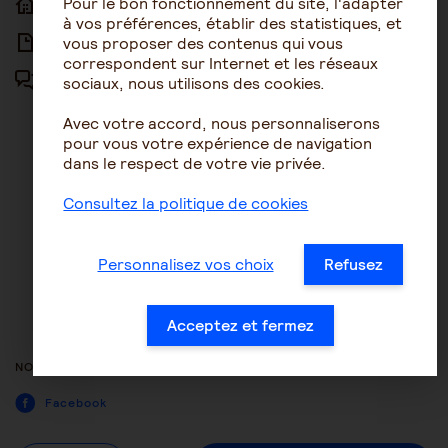
Pour le bon fonctionnement du site, l'adapter
ACCUEIL
ACCESSIBILITÉ
à vos préférences, établir des statistiques, et
vous proposer des contenus qui vous
ARTICLES
NOUS CONTACTER
correspondent sur Internet et les réseaux
sociaux, nous utilisons des cookies.
FORUM
MENTIONS LÉGALES
Avec votre accord, nous personnaliserons
PLAN DU SITE
pour vous votre expérience de navigation
dans le respect de votre vie privée.
CONDITIONS GÉNÉRALES
D’UTILISATION
Consultez la politique de cookies
POLITIQUE DE PROTECTION DES
DONNÉES
Personnalisez vos choix
Refusez
GESTION DES COOKIES
ACCESSIBILITÉ : NON
Acceptez et fermez
CONFORME
NOUS SUIVRE
Facebook