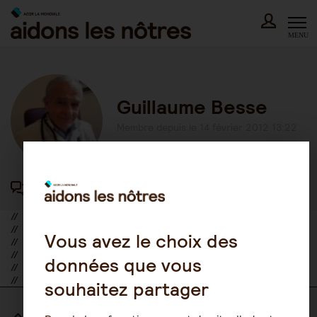
Skip
to
content
MENU
Guillaume Besse
Membre depuis le 14 février 2012 13:22
44 participations au forum
//
//
Vous avez le choix des
//
//
données que vous
//
//
souhaitez partager