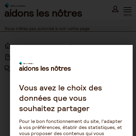
Skip
to
content
MENU
Vous n’êtes pas autorisé à voir cette page
ACCUEIL
ACCESSIBILITÉ
ARTICLES
NOUS CONTACTER
FORUM
MENTIONS LÉGALES
PLAN DU SITE
Vous avez le choix des
données que vous
CONDITIONS GÉNÉRALES
D’UTILISATION
souhaitez partager
POLITIQUE DE PROTECTION DES
DONNÉES
Pour le bon fonctionnement du site, l'adapter
GESTION DES COOKIES
à vos préférences, établir des statistiques, et
vous proposer des contenus qui vous