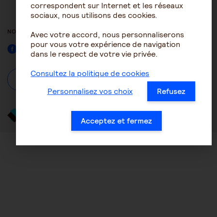
ACCESSIBILITÉ : NON
correspondent sur Internet et les réseaux
CONFORME
sociaux, nous utilisons des cookies.
NOUS SUIVRE
Avec votre accord, nous personnaliserons
pour vous votre expérience de navigation
Facebook
dans le respect de votre vie privée.
Consultez la politique de cookies
À propos
Se connecter / S'inscrire
Personnalisez vos choix
Refusez
Acceptez et fermez