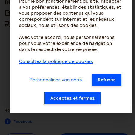
Pour le bon fonctionnement du site, l'adapter
ACCUEIL
ACCESSIBILITÉ
à vos préférences, établir des statistiques, et
vous proposer des contenus qui vous
ARTICLES
NOUS CONTACTER
correspondent sur Internet et les réseaux
sociaux, nous utilisons des cookies.
FORUM
MENTIONS LÉGALES
Avec votre accord, nous personnaliserons
PLAN DU SITE
pour vous votre expérience de navigation
dans le respect de votre vie privée.
CONDITIONS GÉNÉRALES
D’UTILISATION
Consultez la politique de cookies
POLITIQUE DE PROTECTION DES
DONNÉES
Personnalisez vos choix
Refusez
GESTION DES COOKIES
ACCESSIBILITÉ : NON
Acceptez et fermez
CONFORME
NOUS SUIVRE
Facebook