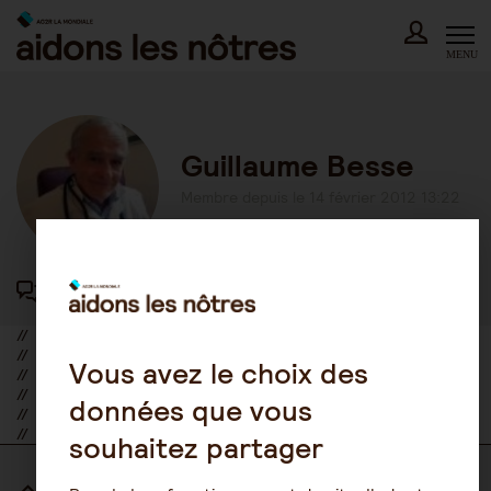
Skip
to
content
MENU
Guillaume Besse
Membre depuis le 14 février 2012 13:22
44 participations au forum
//
//
Vous avez le choix des
//
//
données que vous
//
//
souhaitez partager