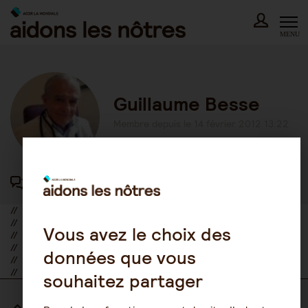
Skip
to
content
MENU
Guillaume Besse
Membre depuis le 14 février 2012 13:22
44 participations au forum
//
//
Vous avez le choix des
//
//
données que vous
//
//
souhaitez partager