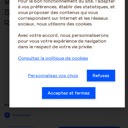
Pour le bon fonctionnement du site, l'adapter
ACCUEIL
ACCESSIBILITÉ
à vos préférences, établir des statistiques, et
vous proposer des contenus qui vous
ARTICLES
NOUS CONTACTER
correspondent sur Internet et les réseaux
sociaux, nous utilisons des cookies.
FORUM
MENTIONS LÉGALES
Avec votre accord, nous personnaliserons
PLAN DU SITE
pour vous votre expérience de navigation
dans le respect de votre vie privée.
CONDITIONS GÉNÉRALES
D’UTILISATION
Consultez la politique de cookies
POLITIQUE DE PROTECTION DES
DONNÉES
Personnalisez vos choix
Refusez
GESTION DES COOKIES
ACCESSIBILITÉ : NON
Acceptez et fermez
CONFORME
NOUS SUIVRE
Facebook