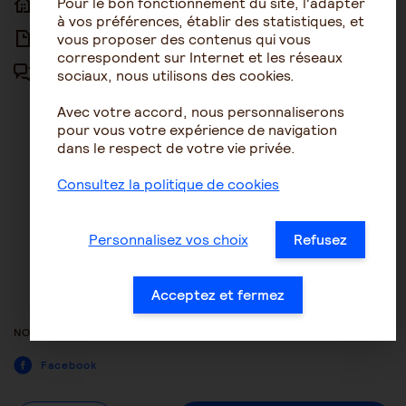
Pour le bon fonctionnement du site, l'adapter
ACCUEIL
ACCESSIBILITÉ
à vos préférences, établir des statistiques, et
vous proposer des contenus qui vous
ARTICLES
NOUS CONTACTER
correspondent sur Internet et les réseaux
sociaux, nous utilisons des cookies.
FORUM
MENTIONS LÉGALES
Avec votre accord, nous personnaliserons
PLAN DU SITE
pour vous votre expérience de navigation
dans le respect de votre vie privée.
CONDITIONS GÉNÉRALES
D’UTILISATION
Consultez la politique de cookies
POLITIQUE DE PROTECTION DES
DONNÉES
Personnalisez vos choix
Refusez
GESTION DES COOKIES
ACCESSIBILITÉ : NON
Acceptez et fermez
CONFORME
NOUS SUIVRE
Facebook