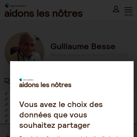
Skip
to
content
MENU
Guillaume Besse
Membre depuis le 14 février 2012 13:22
44 participations au forum
//
//
Vous avez le choix des
//
//
données que vous
//
//
souhaitez partager